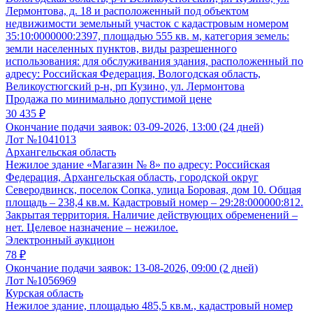
Лермонтова, д. 18 и расположенный под объектом
недвижимости земельный участок с кадастровым номером
35:10:0000000:2397, площадью 555 кв. м, категория земель:
земли населенных пунктов, виды разрешенного
использования: для обслуживания здания, расположенный по
адресу: Российская Федерация, Вологодская область,
Великоустюгский р-н, рп Кузино, ул. Лермонтова
Продажа по минимально допустимой цене
30 435 ₽
Окончание подачи заявок:
03-09-2026, 13:00 (24 дней)
Лот №1041013
Архангельская область
Нежилое здание «Магазин № 8» по адресу: Российская
Федерация, Архангельская область, городской округ
Северодвинск, поселок Сопка, улица Боровая, дом 10. Общая
площадь – 238,4 кв.м. Кадастровый номер – 29:28:000000:812.
Закрытая территория. Наличие действующих обременений –
нет. Целевое назначение – нежилое.
Электронный аукцион
78 ₽
Окончание подачи заявок:
13-08-2026, 09:00 (2 дней)
Лот №1056969
Курская область
Нежилое здание, площадью 485,5 кв.м., кадастровый номер