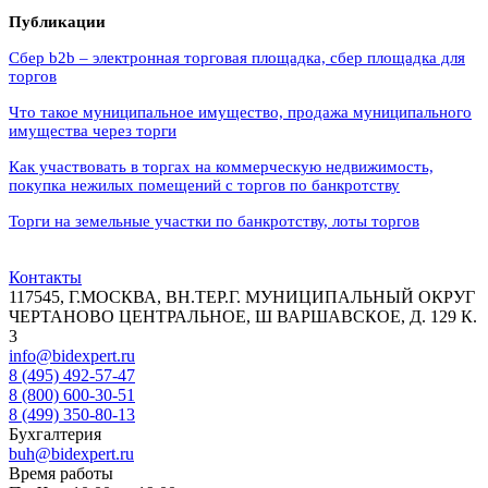
Публикации
Сбер b2b – электронная торговая площадка, сбер площадка для
торгов
Что такое муниципальное имущество, продажа муниципального
имущества через торги
Как участвовать в торгах на коммерческую недвижимость,
покупка нежилых помещений с торгов по банкротству
Торги на земельные участки по банкротству, лоты торгов
Контакты
117545, Г.МОСКВА, ВН.ТЕР.Г. МУНИЦИПАЛЬНЫЙ ОКРУГ
ЧЕРТАНОВО ЦЕНТРАЛЬНОЕ, Ш ВАРШАВСКОЕ, Д. 129 К.
3
info@bidexpert.ru
8 (495) 492-57-47
8 (800) 600-30-51
8 (499) 350-80-13
Бухгалтерия
buh@bidexpert.ru
Время работы