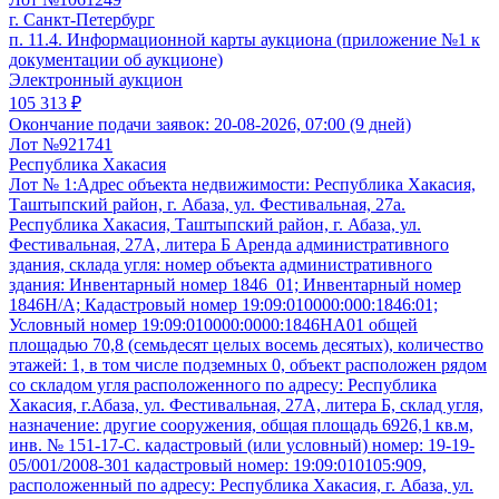
г. Санкт-Петербург
п. 11.4. Информационной карты аукциона (приложение №1 к
документации об аукционе)
Электронный аукцион
105 313 ₽
Окончание подачи заявок:
20-08-2026, 07:00 (9 дней)
Лот №921741
Республика Хакасия
Лот № 1:Адрес объекта недвижимости: Республика Хакасия,
Таштыпский район, г. Абаза, ул. Фестивальная, 27а.
Республика Хакасия, Таштыпский район, г. Абаза, ул.
Фестивальная, 27А, литера Б Аренда административного
здания, склада угля: номер объекта административного
здания: Инвентарный номер 1846_01; Инвентарный номер
1846Н/А; Кадастровый номер 19:09:010000:000:1846:01;
Условный номер 19:09:010000:0000:1846НА01 общей
площадью 70,8 (семьдесят целых восемь десятых), количество
этажей: 1, в том числе подземных 0, объект расположен рядом
со складом угля расположенного по адресу: Республика
Хакасия, г.Абаза, ул. Фестивальная, 27А, литера Б, склад угля,
назначение: другие сооружения, общая площадь 6926,1 кв.м,
инв. № 151-17-С. кадастровый (или условный) номер: 19-19-
05/001/2008-301 кадастровый номер: 19:09:010105:909,
расположенный по адресу: Республика Хакасия, г. Абаза, ул.