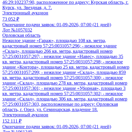
46:29:102237:90, расположенное по адресу: Курская область, г.
Курск, ул. Звездная, д. 7.
Электронный аукцион
73 052 ₽
Окончание подачи заявок:
01-09-2026, 07:00 (21 дней)
Лот №1057032
Орловская область
Нежилое здание «Гараж», площадью 108 кв. метра,
кадастровый номер 57:25:0031057:296; - нежилое здание
«Склад», площадью 266 кв. метра, кадастровый номер
57:25:0031057:297; - нежилое здание «Навес», площадью 35
кв. метра, кадастровый номер 57:25:0031057:298; - нежилое
здание «Контора», площадью 25 кв. метра, кадастровый номер
57:25:0031057:299; - нежилое здание «Склад», площадью 859
кв. метра, кадастровый номер 57:25:0031057:300; - нежилое
здание «Склад», площадью 278 кв. метра, кадастровый номер
57:25:0031057:301; - нежилое здание «Уборная», площадью 3
кв. метра, кадастровый номер 57:25:0031057:302; - нежилое
здание «Склад», площадью 306 кв. метра, кадастровый номер
57:25:0031057:303, расположенные по адресу: Орловская
область, г. Орел, ул. Семинарская, владение 18.
Электронный аукцион
152 111 ₽
Окончание подачи заявок:
01-09-2026, 07:00 (21 дней)
Лот №1061249