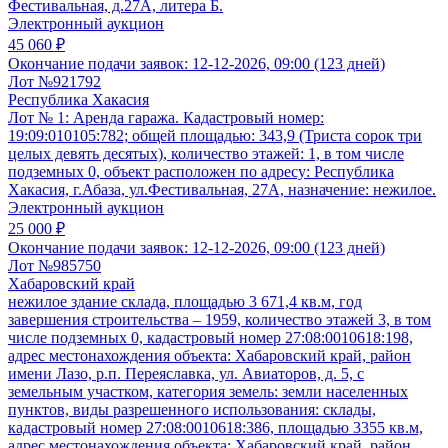
Фестивальная, д.27А, литера Б.
Электронный аукцион
45 060 ₽
Окончание подачи заявок:
12-12-2026, 09:00 (123 дней)
Лот №921792
Республика Хакасия
Лот № 1: Аренда гаража. Кадастровый номер:
19:09:010105:782; общей площадью: 343,9 (Триста сорок три
целых девять десятых), количество этажей: 1, в том числе
подземных 0, объект расположен по адресу: Республика
Хакасия, г.Абаза, ул.Фестивальная, 27А, назначение: нежилое.
Электронный аукцион
25 000 ₽
Окончание подачи заявок:
12-12-2026, 09:00 (123 дней)
Лот №985750
Хабаровский край
нежилое здание склада, площадью 3 671,4 кв.м, год
завершения строительства – 1959, количество этажей 3, в том
числе подземных 0, кадастровый номер 27:08:0010618:198,
адрес местонахождения объекта: Хабаровский край, район
имени Лазо, р.п. Переяславка, ул. Авиаторов, д. 5, с
земельным участком, категория земель: земли населенных
пунктов, виды разрешенного использования: склады,
кадастровый номер 27:08:0010618:386, площадью 3355 кв.м,
адрес местонахождения объекта: Хабаровский край, район