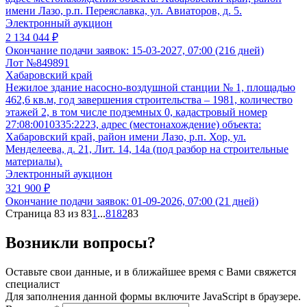
имени Лазо, р.п. Переяславка, ул. Авиаторов, д. 5.
Электронный аукцион
2 134 044 ₽
Окончание подачи заявок:
15-03-2027, 07:00 (216 дней)
Лот №849891
Хабаровский край
Нежилое здание насосно-воздушной станции № 1, площадью
462,6 кв.м, год завершения строительства – 1981, количество
этажей 2, в том числе подземных 0, кадастровый номер
27:08:0010335:2223, адрес (местонахождение) объекта:
Хабаровский край, район имени Лазо, р.п. Хор, ул.
Менделеева, д. 21, Лит. 14, 14а (под разбор на строительные
материалы).
Электронный аукцион
321 900 ₽
Окончание подачи заявок:
01-09-2026, 07:00 (21 дней)
Страница 83 из 83
1
...
81
82
83
Возникли вопросы?
Оставьте свои данные, и в ближайшее время с Вами свяжется
специалист
Для заполнения данной формы включите JavaScript в браузере.