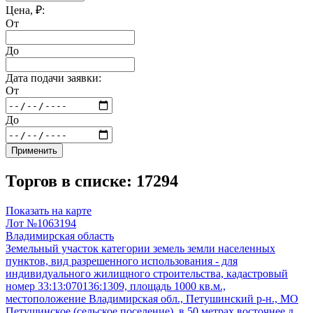
Цена, ₽:
От
До
Дата подачи заявки:
От
До
Применить
Торгов в списке: 17294
Показать на карте
Лот №1063194
Владимирская область
Земельный участок категории земель земли населенных
пунктов, вид разрешенного использования - для
индивидуального жилищного строительства, кадастровый
номер 33:13:070136:1309, площадь 1000 кв.м.,
местоположение Владимирская обл., Петушинский р-н., МО
Петушинское (сельское поселение), в 50 метрах восточнее д.