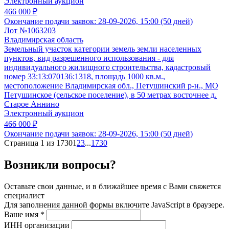
Электронный аукцион
466 000 ₽
Окончание подачи заявок:
28-09-2026, 15:00 (50 дней)
Лот №1063203
Владимирская область
Земельный участок категории земель земли населенных
пунктов, вид разрешенного использования - для
индивидуального жилищного строительства, кадастровый
номер 33:13:070136:1318, площадь 1000 кв.м.,
местоположение Владимирская обл., Петушинский р-н., МО
Петушинское (сельское поселение), в 50 метрах восточнее д.
Старое Аннино
Электронный аукцион
466 000 ₽
Окончание подачи заявок:
28-09-2026, 15:00 (50 дней)
Страница 1 из 1730
1
2
3
...
1730
Возникли вопросы?
Оставьте свои данные, и в ближайшее время с Вами свяжется
специалист
Для заполнения данной формы включите JavaScript в браузере.
Ваше имя
*
ИНН организации