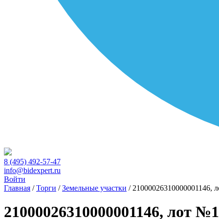
8 (495) 492-57-47
info@bidexpert.ru
Войти
Главная
/
Торги
/
Земельные участки
/
21000026310000001146, 
21000026310000001146, лот №1