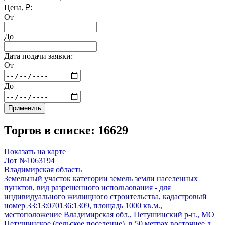
Цена, ₽:
От
До
Дата подачи заявки:
От
До
Применить
Торгов в списке: 16629
Показать на карте
Лот №1063194
Владимирская область
Земельный участок категории земель земли населенных
пунктов, вид разрешенного использования - для
индивидуального жилищного строительства, кадастровый
номер 33:13:070136:1309, площадь 1000 кв.м.,
местоположение Владимирская обл., Петушинский р-н., МО
Петушинское (сельское поселение), в 50 метрах восточнее д.