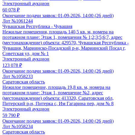
Электронный аукцион
60 078 ₽
Окончание подачи заявок:
01-09-2026, 14:00 (26 дней)
Лот №1061244
Чувашская Республика - Чувашия
Нежилые помещения, площадь 140,5 кв. м, номера на
поэтажном плане: Этаж 1, помещения № 1;2;3;5;6;7, адрес
(местонахождение) объекта: 429570, Чувашская Республика -
Чувашия, Мариинско-Посадский р-н, Мариинский Посад г,
Советская ул, дом № 1
Электронный аукцион
123 078 ₽
Окончание подачи заявок:
01-09-2026, 14:00 (26 дней)
Лот №1058233
Саратовская область
Нежилое помещение, площадь 19,8 кв. м, номера на
поэтажном плане: Этаж 1, помещение №2, адрес
(местонахождение) объекта: 413320, Саратовская обл,
Питерский р-н, Питерка с, Им Гагарина пер, дом № 8
Электронный аукцион
59 790 ₽
Окончание подачи заявок:
01-09-2026, 14:00 (26 дней)
Лот №1058234
Саратовская область