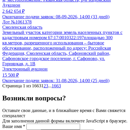
Аукцион
2 642 654 ₽
Окончание подачи заявок:
08-09-2026, 14:00 (33 дней)
Лот №1061378
Смоленская область
Земельный участок категории земель населенных пунктов с
кадастровым номером 67:17:0010322:197площадью 300
кв.метров, разрешенного использования – бытовое
обслуживание, расположенный по адресу: Российская
Федерация, Смоленская область, Сафоновский район,
Сафоновское городское поселение, г. Сафоново, ул.
Горняцкая, д. 1В
Электронный аукцион
15 500 ₽
Окончание подачи заявок:
31-08-2026, 14:00 (25 дней)
Страница 1 из 1663
1
2
3
...
1663
Возникли вопросы?
Оставьте свои данные, и в ближайшее время с Вами свяжется
специалист
Для заполнения данной формы включите JavaScript в браузере.
Ваше имя
*