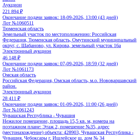
Аукцион
221 894 ₽
Окончание подачи заявок:
18-09-2026, 13:00 (43 дней)
Лот №1060511
Тюменская область
Земельный участок по местоположению: Российская
Федерация, Тюменская область, Омутинский муниципальный
округ, с. Шабаново, ул. Кирова, земельный участок 16а
Электронный аукцион
46 148 ₽
Окончание подачи заявок:
07-09-2026, 18:59 (32 дней)
Лот №1061173
Омская область
Российская Федерация, Омская область, м.о. Нововаршавский
район.
Электронный аукцион
28 411 ₽
Окончание подачи заявок:
01-09-2026, 11:00 (26 дней)
Лот №1061243
Чувашская Республика - Чувашия
Нежилое помещение, площадь 15,5 кв. м, номера на
поэтажном плане: Этаж 2, помещение №35, адрес
(местонахождение) объекта: 428903, Чувашская Республика -
Чувашия, Чебоксары г, Ишлейское ш, дом № 34