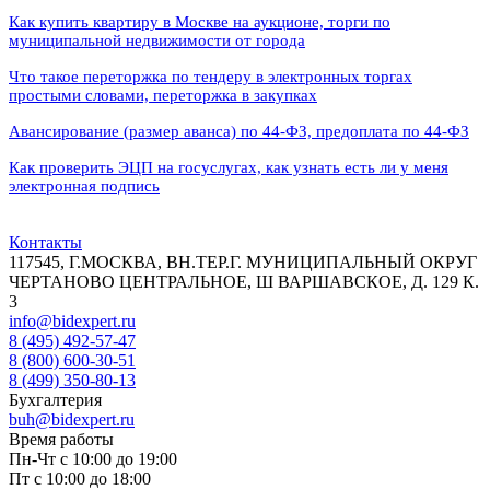
Как купить квартиру в Москве на аукционе, торги по
муниципальной недвижимости от города
Что такое переторжка по тендеру в электронных торгах
простыми словами, переторжка в закупках
Авансирование (размер аванса) по 44-ФЗ, предоплата по 44-ФЗ
Как проверить ЭЦП на госуслугах, как узнать есть ли у меня
электронная подпись
Контакты
117545, Г.МОСКВА, ВН.ТЕР.Г. МУНИЦИПАЛЬНЫЙ ОКРУГ
ЧЕРТАНОВО ЦЕНТРАЛЬНОЕ, Ш ВАРШАВСКОЕ, Д. 129 К.
3
info@bidexpert.ru
8 (495) 492-57-47
8 (800) 600-30-51
8 (499) 350-80-13
Бухгалтерия
buh@bidexpert.ru
Время работы
Пн-Чт с 10:00 до 19:00
Пт с 10:00 до 18:00