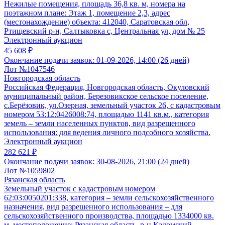
Нежилые помещения, площадь 36,8 кв. м, номера на
поэтажном плане: Этаж 1, помещение 2,3, адрес
(местонахождение) объекта: 412040, Саратовская обл,
Ртищевский р-н, Салтыковка с, Центральная ул, дом № 25
Электронный аукцион
45 608 ₽
Окончание подачи заявок:
01-09-2026, 14:00 (26 дней)
Лот №1047546
Новгородская область
Российская Федерация, Новгородская область, Окуловский
муниципальный район, Березовикское сельское поселение,
с.Берёзовик, ул.Озерная, земельный участок 26, с кадастровым
номером 53:12:0426008:74, площадью 1141 кв.м., категория
земель – земли населенных пунктов, вид разрешенного
использования: для ведения личного подсобного хозяйства.
Электронный аукцион
282 621 ₽
Окончание подачи заявок:
30-08-2026, 21:00 (24 дней)
Лот №1059802
Рязанская область
Земельный участок с кадастровым номером
62:03:0050201:338, категория – земли сельскохозяйственного
назначения, вид разрешенного использования – для
сельскохозяйственного производства, площадью 1334000 кв.
м, местоположение: Рязанская область, р-н Кадомский