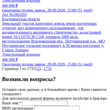
Электронный аукцион
466 000 ₽
Окончание подачи заявок:
28-09-2026, 15:00 (51 дней)
Лот №1063203
Владимирская область
Земельный участок категории земель земли населенных
пунктов, вид разрешенного использования - для
индивидуального жилищного строительства, кадастровый
номер 33:13:070136:1318, площадь 1000 кв.м.,
местоположение Владимирская обл., Петушинский р-н., МО
Петушинское (сельское поселение), в 50 метрах восточнее д.
Старое Аннино
Электронный аукцион
466 000 ₽
Окончание подачи заявок:
28-09-2026, 15:00 (51 дней)
Страница 1 из 1735
1
2
3
...
1735
Возникли вопросы?
Оставьте свои данные, и в ближайшее время с Вами свяжется
специалист
Для заполнения данной формы включите JavaScript в браузере.
Ваше имя
*
ИНН организации