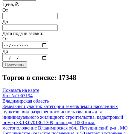
Цена, ₽:
От
До
Дата подачи заявки:
От
До
Применить
Торгов в списке: 17348
Показать на карте
Лот №1063194
Владимирская область
Земельный участок категории земель земли населенных
пунктов, вид разрешенного использования - для
индивидуального жилищного строительства, кадастровый
номер 33:13:070136:1309, площадь 1000 кв.м.,
местоположение Владимирская обл., Петушинский р-н., МО
Петушинское (сельское поселение), в 50 метрах восточнее д.