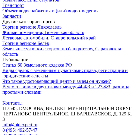
Транспорт
Объект водоснабжения и (или) водоотведения
Запчасти
Другие категории торгов
Торги в регионе Лихославль
Жилые помещения, Тюменская область
Легковые автомобили, Ставропольский край
Торги в регионе Белёв
Земельные участки с торгов по банкротству, Саратовская
область
Публикации
Статья 60 Земельного кодекса РФ
Виды сделок с земельными участками: права, регистрация и
юридические аспекты
Что такое удостоверяющий центр и зачем он нужен?
В чем отличие в двух словах между 44-ФЗ и 223-ФЗ, разница
простыми словами
Контакты
117545, Г.МОСКВА, ВН.ТЕР.Г. МУНИЦИПАЛЬНЫЙ ОКРУГ
ЧЕРТАНОВО ЦЕНТРАЛЬНОЕ, Ш ВАРШАВСКОЕ, Д. 129 К.
3
info@bidexpert.ru
8 (495) 492-57-47