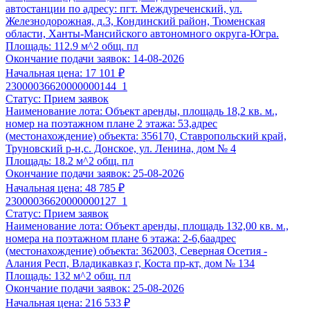
Готовность: в течение
6 часов
(заявка поступившая после 1
автостанции по адресу: пгт. Междуреченский, ул.
работу с 10:00 следующего рабочего дня).
Железнодорожная, д.3, Кондинский район, Тюменская
области, Ханты-Мансийского автономного округа-Югра.
Выбрать услугу
Площадь:
112.9 м^2 общ. пл
6 часов
Окончание подачи заявок:
14-08-2026
Срочная Подготовка заявки
Начальная цена:
17 101 ₽
По 44-ФЗ, 178-ФЗ, 127-ФЗ, 229-ФЗ, коммерческая недвижимос
23000036620000000144_1
Статус:
Прием заявок
15 900 ₽
Наименование лота:
Объект аренды, площадь 18,2 кв. м.,
номер на поэтажном плане 2 этажа: 53,адрес
Анализ документации по торгам по реализации имущества,
(местонахождение) объекта: 356170, Ставропольский край,
соответствии с ФЗ №178-ФЗ, 26-ПП, 570-ПП, 769-ПП и пр
Труновский р-н,с. Донское, ул. Ленина, дом № 4
Формирование списка документов, необходимых для подг
Площадь:
18.2 м^2 общ. пл
Подготовка заявки в течение
6 часов
после предоставлен
Окончание подачи заявок:
25-08-2026
Клиентом;
Начальная цена:
48 785 ₽
Проверка на соответствие представленных документов.
23000036620000000127_1
Статус:
Прием заявок
Выбрать услугу
Наименование лота:
Объект аренды, площадь 132,00 кв. м.,
6 часов
номера на поэтажном плане 6 этажа: 2-6,6аадрес
Срочная Комплексная подготовка заявки
(местонахождение) объекта: 362003, Северная Осетия -
Алания Респ, Владикавказ г, Коста пр-кт, дом № 134
По 178-ФЗ, коммерческая недвижимость
Площадь:
132 м^2 общ. пл
19 900 ₽
Окончание подачи заявок:
25-08-2026
Начальная цена:
216 533 ₽
Анализ документации по торгам по реализации имущества,