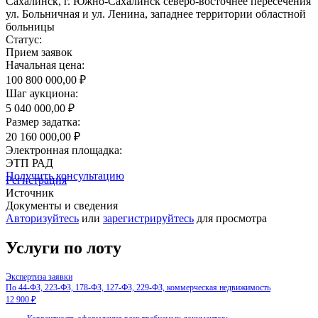
Сахалинск, г. Южно-Сахалинск северо-восточнее пересечения
ул. Больничная и ул. Ленина, западнее территории областной
больницы
Статус:
Прием заявок
Начальная цена:
100 800 000,00 ₽
Шаг аукциона:
5 040 000,00 ₽
Размер задатка:
20 160 000,00 ₽
Электронная площадка:
ЭТП РАД
Получить консультацию
Регистрация
Источник
Документы и сведения
Авторизуйтесь
или
зарегистрируйтесь
для просмотра
Услуги по лоту