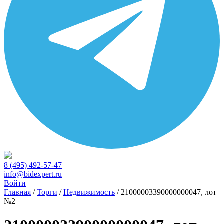
8 (495) 492-57-47
info@bidexpert.ru
Войти
Главная
/
Торги
/
Недвижимость
/
21000003390000000047, лот
№2