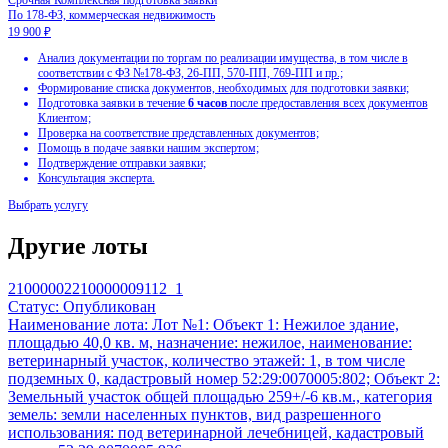
12 900 ₽
Корректность оформления всех требуемых документов;
Полнота заполнения сведений в формах;
Контроль предоставления всех необходимых документов;
Соответствие Вашей заявки квалификационным и технич
Готовность:
48 часов
с момента обращения.
Выбрать услугу
Подготовка заявки
По 44-ФЗ, 178-ФЗ, 127-ФЗ, 229-ФЗ, коммерческая недвижимос
11 900 ₽
Другие лоты
Анализ документации по торгам по реализации имущества,
соответствии с ФЗ №178-ФЗ, 26-ПП, 570-ПП, 769-ПП и пр
21000002210000009112_1
Статус:
Опубликован
Формирование списка документов, необходимых для подг
Наименование лота:
Лот №1: Объект 1: Нежилое здание,
Подготовка заявки в течение
48 часов
после предоставле
площадью 40,0 кв. м, назначение: нежилое, наименование:
Клиентом;
ветеринарный участок, количество этажей: 1, в том числе
Проверка на соответствие представленных документов.
подземных 0, кадастровый номер 52:29:0070005:802; Объект 2:
Земельный участок общей площадью 259+/-6 кв.м., категория
Выбрать услугу
земель: земли населенных пунктов, вид разрешенного
Комплексная подготовка заявки
использования: под ветеринарной лечебницей, кадастровый
По 178-ФЗ, коммерческая недвижимость