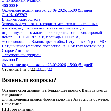
Электронный аукцион
466 000 ₽
Окончание подачи заявок:
28-09-2026, 15:00 (51 дней)
Лот №1063203
Владимирская область
Земельный участок категории земель земли населенных
пунктов, вид разрешенного использования - для
индивидуального жилищного строительства, кадастровый
номер 33:13:070136:1318, площадь 1000 кв.м.,
местоположение Владимирская обл., Петушинский р-н., МО
Петушинское (сельское поселение), в 50 метрах восточнее д.
Старое Аннино
Электронный аукцион
466 000 ₽
Окончание подачи заявок:
28-09-2026, 15:00 (51 дней)
Страница 1 из 1722
1
2
3
...
1722
Возникли вопросы?
Оставьте свои данные, и в ближайшее время с Вами свяжется
специалист
Для заполнения данной формы включите JavaScript в браузере.
Ваше имя
*
ИНН организации