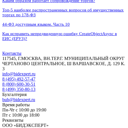
Каким образом работает сопровождение торгов?
Топ-5 наиболее распространенных вопросов об имущественных
торгах по 178-ФЗ
44‑ФЗ доступным языком. Часть 10
Как исправить непредвиденную ошибку CreateObjectAsync в
ЕИС (ЕРУЗ)?
Контакты
117545, Г.МОСКВА, ВН.ТЕР.Г. МУНИЦИПАЛЬНЫЙ ОКРУГ
ЧЕРТАНОВО ЦЕНТРАЛЬНОЕ, Ш ВАРШАВСКОЕ, Д. 129 К.
3
info@bidexpert.ru
8 (495) 492-57-47
8 (800) 600-30-51
8 (499) 350-80-13
Бухгалтерия
buh@bidexpert.ru
Время работы
Пн-Чт с 10:00 до 19:00
Пт с 10:00 до 18:00
Реквизиты
ООО «БИДЭКСПЕРТ»