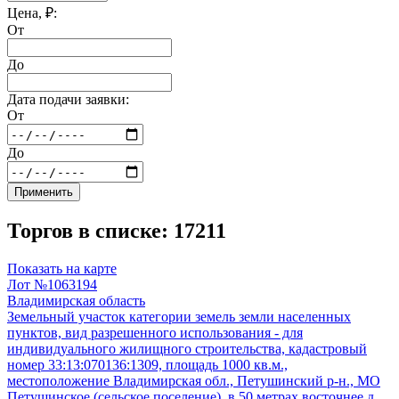
Цена, ₽:
От
До
Дата подачи заявки:
От
До
Применить
Торгов в списке: 17211
Показать на карте
Лот №1063194
Владимирская область
Земельный участок категории земель земли населенных
пунктов, вид разрешенного использования - для
индивидуального жилищного строительства, кадастровый
номер 33:13:070136:1309, площадь 1000 кв.м.,
местоположение Владимирская обл., Петушинский р-н., МО
Петушинское (сельское поселение), в 50 метрах восточнее д.