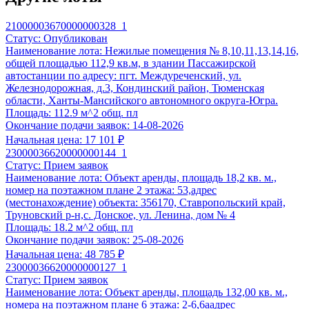
Подготовка заявки
По 44-ФЗ, 178-ФЗ, 127-ФЗ, 229-ФЗ, коммерческая недвижимос
21000003670000000328_1
11 900 ₽
Статус:
Опубликован
Наименование лота:
Нежилые помещения № 8,10,11,13,14,16,
Анализ документации по торгам по реализации имущества,
общей площадью 112,9 кв.м, в здании Пассажирской
соответствии с ФЗ №178-ФЗ, 26-ПП, 570-ПП, 769-ПП и пр
автостанции по адресу: пгт. Междуреченский, ул.
Формирование списка документов, необходимых для подг
Железнодорожная, д.3, Кондинский район, Тюменская
Подготовка заявки в течение
48 часов
после предоставле
области, Ханты-Мансийского автономного округа-Югра.
Площадь:
112.9 м^2 общ. пл
Клиентом;
Окончание подачи заявок:
14-08-2026
Проверка на соответствие представленных документов.
Начальная цена:
17 101 ₽
23000036620000000144_1
Выбрать услугу
Статус:
Прием заявок
Комплексная подготовка заявки
Наименование лота:
Объект аренды, площадь 18,2 кв. м.,
По 178-ФЗ, коммерческая недвижимость
номер на поэтажном плане 2 этажа: 53,адрес
16 900 ₽
(местонахождение) объекта: 356170, Ставропольский край,
Труновский р-н,с. Донское, ул. Ленина, дом № 4
Анализ документации по торгам по реализации имущества,
Площадь:
18.2 м^2 общ. пл
соответствии с ФЗ №178-ФЗ, 26-ПП, 570-ПП, 769-ПП и пр
Окончание подачи заявок:
25-08-2026
Формирование списка документов, необходимых для подг
Начальная цена:
48 785 ₽
Подготовка заявки в течение
48 часов
после предоставле
23000036620000000127_1
Клиентом;
Статус:
Прием заявок
Проверка на соответствие представленных документов;
Наименование лота:
Объект аренды, площадь 132,00 кв. м.,
номера на поэтажном плане 6 этажа: 2-6,6аадрес
Помощь в подаче заявки нашим экспертом;