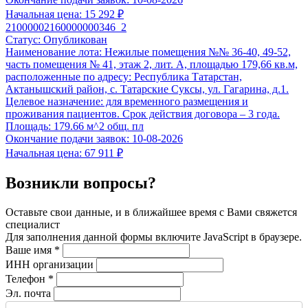
Выбрать услугу
Начальная цена:
15 292 ₽
21000002160000000346_2
Статус:
Опубликован
Наименование лота:
Нежилые помещения №№ 36-40, 49-52,
часть помещения № 41, этаж 2, лит. А, площадью 179,66 кв.м,
расположенные по адресу: Республика Татарстан,
Актанышский район, с. Татарские Суксы, ул. Гагарина, д.1.
Целевое назначение: для временного размещения и
проживания пациентов. Срок действия договора – 3 года.
Площадь:
179.66 м^2 общ. пл
Окончание подачи заявок:
10-08-2026
Начальная цена:
67 911 ₽
Возникли вопросы?
Оставьте свои данные, и в ближайшее время с Вами свяжется
специалист
Для заполнения данной формы включите JavaScript в браузере.
Ваше имя
*
ИНН организации
Телефон
*
Эл. почта