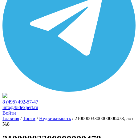
8 (495) 492-57-47
info@bidexpert.ru
Войти
Главная
/
Торги
/
Недвижимость
/
21000003300000000478, лот
№8