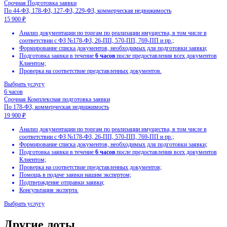
Экспертиза заявки
По 44-ФЗ, 223-ФЗ, 178-ФЗ, 127-ФЗ, 229-ФЗ, коммерческая нед
12 900 ₽
Корректность оформления всех требуемых документов;
Полнота заполнения сведений в формах;
Контроль предоставления всех необходимых документов;
Соответствие Вашей заявки квалификационным и технич
Готовность:
48 часов
с момента обращения.
Выбрать услугу
Другие лоты