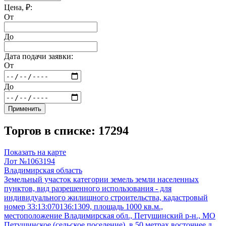
Цена, ₽:
От
До
Дата подачи заявки:
От
До
Применить
Торгов в списке: 17294
Показать на карте
Лот №1063194
Владимирская область
Земельный участок категории земель земли населенных
пунктов, вид разрешенного использования - для
индивидуального жилищного строительства, кадастровый
номер 33:13:070136:1309, площадь 1000 кв.м.,
местоположение Владимирская обл., Петушинский р-н., МО
Петушинское (сельское поселение), в 50 метрах восточнее д.