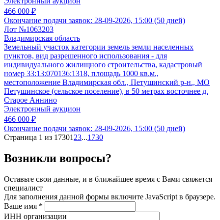
Электронный аукцион
466 000 ₽
Окончание подачи заявок:
28-09-2026, 15:00 (50 дней)
Лот №1063203
Владимирская область
Земельный участок категории земель земли населенных
пунктов, вид разрешенного использования - для
индивидуального жилищного строительства, кадастровый
номер 33:13:070136:1318, площадь 1000 кв.м.,
местоположение Владимирская обл., Петушинский р-н., МО
Петушинское (сельское поселение), в 50 метрах восточнее д.
Старое Аннино
Электронный аукцион
466 000 ₽
Окончание подачи заявок:
28-09-2026, 15:00 (50 дней)
Страница 1 из 1730
1
2
3
...
1730
Возникли вопросы?
Оставьте свои данные, и в ближайшее время с Вами свяжется
специалист
Для заполнения данной формы включите JavaScript в браузере.
Ваше имя
*
ИНН организации