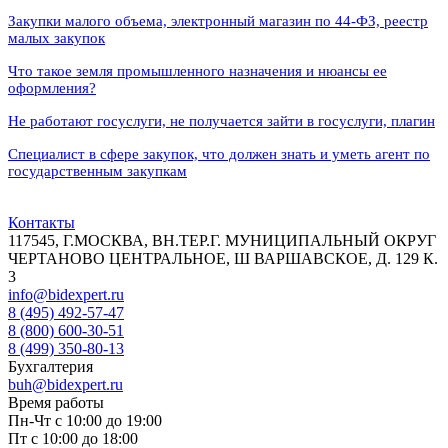
Закупки малого объема, электронный магазин по 44-ФЗ, реестр
малых закупок
Что такое земля промышленного назначения и нюансы ее
оформления?
Не работают госуслуги, не получается зайти в госуслуги, плагин
Специалист в сфере закупок, что должен знать и уметь агент по
государственным закупкам
Контакты
117545, Г.МОСКВА, ВН.ТЕР.Г. МУНИЦИПАЛЬНЫЙ ОКРУГ
ЧЕРТАНОВО ЦЕНТРАЛЬНОЕ, Ш ВАРШАВСКОЕ, Д. 129 К.
3
info@bidexpert.ru
8 (495) 492-57-47
8 (800) 600-30-51
8 (499) 350-80-13
Бухгалтерия
buh@bidexpert.ru
Время работы
Пн-Чт с 10:00 до 19:00
Пт с 10:00 до 18:00