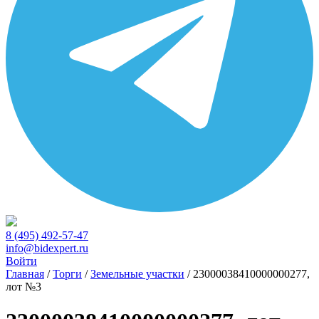
8 (495) 492-57-47
info@bidexpert.ru
Войти
Главная
/
Торги
/
Земельные участки
/
23000038410000000277,
лот №3