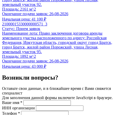
земельный участок 92.
Площадь:
2161 м^2
Окончание подачи заявок:
26-08-2026
Начальная цена:
41 100 ₽
21000015330000000571_3
Статус:
Прием заявок
Наименование лота:
Право заключения договора аренды
земельного участка расположенного по адресу: Российская
Федерация, Иркутская область, городской округ город Братск,
город Братск, жилой район Порожский, улица Лесная,
земельный участок 95.
Площадь:
1892 м^2
Окончание подачи заявок:
26-08-2026
Начальная цена:
43 000 ₽
Возникли вопросы?
Оставьте свои данные, и в ближайшее время с Вами свяжется
специалист
Для заполнения данной формы включите JavaScript в браузере.
Ваше имя
*
ИНН организации
Телефон
*