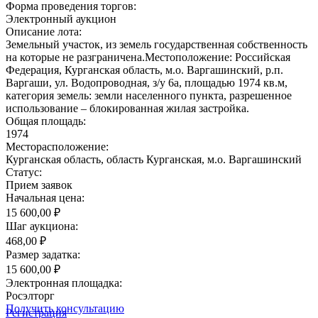
Форма проведения торгов:
Электронный аукцион
Описание лота:
Земельный участок, из земель государственная собственность
на которые не разграничена.Местоположение: Российская
Федерация, Курганская область, м.о. Варгашинский, р.п.
Варгаши, ул. Водопроводная, з/у 6а, площадью 1974 кв.м,
категория земель: земли населенного пункта, разрешенное
использование – блокированная жилая застройка.
Общая площадь:
1974
Месторасположение:
Курганская область, область Курганская, м.о. Варгашинский
Статус:
Прием заявок
Начальная цена:
15 600,00 ₽
Шаг аукциона:
468,00 ₽
Размер задатка:
15 600,00 ₽
Электронная площадка:
Росэлторг
Получить консультацию
Регистрация