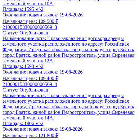
земельный участок 10А.
Проверка на соответствие представленных документов.
Площадь:
1595 м^2
Окончание подачи заявок:
19-08-2026
Выбрать услугу
Начальная цена:
109 500 ₽
6 часов
21000015330000000569_3
Срочная экспертиза заявки
Статус:
Опубликован
По 44-ФЗ, 223-ФЗ, 178-ФЗ, 127-ФЗ, 229-ФЗ, коммерческая нед
Наименование лота:
Право заключения договора аренды
15 900 ₽
земельного участка расположенного по адресу: Российская
Федерация, Иркутская область, городской округ город Братск,
Корректность оформления всех требуемых документов;
город Братск, жилой район Гидростроитель, улица Сиреневая,
Полнота заполнения сведений в формах;
земельный участок 12А.
Контроль предоставления всех необходимых документов;
Площадь:
1593 м^2
Окончание подачи заявок:
19-08-2026
Соответствие Вашей заявки квалификационным и технич
Готовность: в течение
6 часов
(заявка поступившая после 1
Начальная цена:
109 400 ₽
21000015330000000569_4
работу с 10:00 следующего рабочего дня).
Статус:
Опубликован
Наименование лота:
Право заключения договора аренды
Выбрать услугу
земельного участка расположенного по адресу: Российская
6 часов
Федерация, Иркутская область, городской округ город Братск,
Срочная Подготовка заявки
город Братск, жилой район Гидростроитель, улица Сиреневая,
По 44-ФЗ, 178-ФЗ, 127-ФЗ, 229-ФЗ, коммерческая недвижимос
земельный участок 14А.
15 900 ₽
Площадь:
1806 м^2
Окончание подачи заявок:
19-08-2026
Анализ документации по торгам по реализации имущества,
Начальная цена:
121 800 ₽