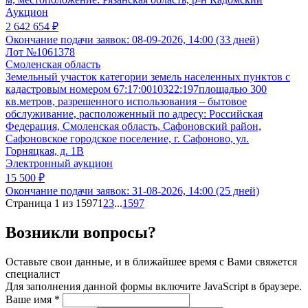
Аукцион
2 642 654 ₽
Окончание подачи заявок:
08-09-2026, 14:00 (33 дней)
Лот №1061378
Смоленская область
Земельный участок категории земель населенных пунктов с
кадастровым номером 67:17:0010322:197площадью 300
кв.метров, разрешенного использования – бытовое
обслуживание, расположенный по адресу: Российская
Федерация, Смоленская область, Сафоновский район,
Сафоновское городское поселение, г. Сафоново, ул.
Горняцкая, д. 1В
Электронный аукцион
15 500 ₽
Окончание подачи заявок:
31-08-2026, 14:00 (25 дней)
Страница 1 из 1597
1
2
3
...
1597
Возникли вопросы?
Оставьте свои данные, и в ближайшее время с Вами свяжется
специалист
Для заполнения данной формы включите JavaScript в браузере.
Ваше имя
*