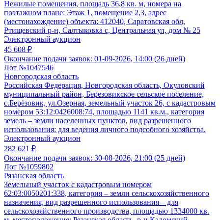
Нежилые помещения, площадь 36,8 кв. м, номера на
поэтажном плане: Этаж 1, помещение 2,3, адрес
(местонахождение) объекта: 412040, Саратовская обл,
Ртищевский р-н, Салтыковка с, Центральная ул, дом № 25
Электронный аукцион
45 608 ₽
Окончание подачи заявок:
01-09-2026, 14:00 (26 дней)
Лот №1047546
Новгородская область
Российская Федерация, Новгородская область, Окуловский
муниципальный район, Березовикское сельское поселение,
с.Берёзовик, ул.Озерная, земельный участок 26, с кадастровым
номером 53:12:0426008:74, площадью 1141 кв.м., категория
земель – земли населенных пунктов, вид разрешенного
использования: для ведения личного подсобного хозяйства.
Электронный аукцион
282 621 ₽
Окончание подачи заявок:
30-08-2026, 21:00 (25 дней)
Лот №1059802
Рязанская область
Земельный участок с кадастровым номером
62:03:0050201:338, категория – земли сельскохозяйственного
назначения, вид разрешенного использования – для
сельскохозяйственного производства, площадью 1334000 кв.
м, местоположение: Рязанская область, р-н Кадомский