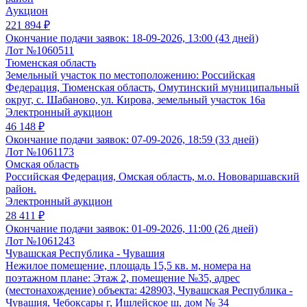
Аукцион
221 894 ₽
Окончание подачи заявок:
18-09-2026, 13:00 (43 дней)
Лот №1060511
Тюменская область
Земельный участок по местоположению: Российская
Федерация, Тюменская область, Омутинский муниципальный
округ, с. Шабаново, ул. Кирова, земельный участок 16а
Электронный аукцион
46 148 ₽
Окончание подачи заявок:
07-09-2026, 18:59 (33 дней)
Лот №1061173
Омская область
Российская Федерация, Омская область, м.о. Нововаршавский
район.
Электронный аукцион
28 411 ₽
Окончание подачи заявок:
01-09-2026, 11:00 (26 дней)
Лот №1061243
Чувашская Республика - Чувашия
Нежилое помещение, площадь 15,5 кв. м, номера на
поэтажном плане: Этаж 2, помещение №35, адрес
(местонахождение) объекта: 428903, Чувашская Республика -
Чувашия, Чебоксары г, Ишлейское ш, дом № 34