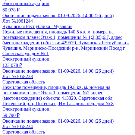
Электронный аукцион
60 078 ₽
Окончание подачи заявок:
01-09-2026, 14:00 (26 дней)
Лот №1061244
Чувашская Республика - Чувашия
Нежилые помещения, площадь 140,5 кв. м, номера на
поэтажном плане: Этаж 1, помещения № 1;2;3;5;6;7, адрес
(местонахождение) объекта: 429570, Чувашская Республика -
Чувашия, Мариинско-Посадский р-н, Мариинский Посад г,
Советская ул, дом № 1
Электронный аукцион
123 078 ₽
Окончание подачи заявок:
01-09-2026, 14:00 (26 дней)
Лот №1058233
Саратовская область
Нежилое помещение, площадь 19,8 кв. м, номера на
поэтажном плане: Этаж 1, помещение №2, адрес
(местонахождение) объекта: 413320, Саратовская обл,
Питерский р-н, Питерка с, Им Гагарина пер, дом № 8
Электронный аукцион
59 790 ₽
Окончание подачи заявок:
01-09-2026, 14:00 (26 дней)
Лот №1058234
Саратовская область