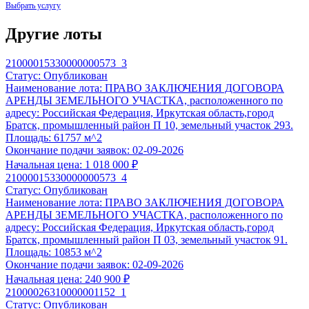
Другие лоты
21000015330000000573_3
Статус:
Опубликован
Наименование лота:
ПРАВО ЗАКЛЮЧЕНИЯ ДОГОВОРА
АРЕНДЫ ЗЕМЕЛЬНОГО УЧАСТКА, расположенного по
Экспертиза заявки
адресу: Российская Федерация, Иркутская область,город
Братск, промышленный район П 10, земельный участок 293.
По 44-ФЗ, 223-ФЗ, 178-ФЗ, 127-ФЗ, 229-ФЗ, коммерческая нед
Площадь:
61757 м^2
12 900 ₽
Окончание подачи заявок:
02-09-2026
Начальная цена:
1 018 000 ₽
Корректность оформления всех требуемых документов;
21000015330000000573_4
Полнота заполнения сведений в формах;
Статус:
Опубликован
Контроль предоставления всех необходимых документов;
Наименование лота:
ПРАВО ЗАКЛЮЧЕНИЯ ДОГОВОРА
Соответствие Вашей заявки квалификационным и технич
АРЕНДЫ ЗЕМЕЛЬНОГО УЧАСТКА, расположенного по
Готовность:
48 часов
с момента обращения.
адресу: Российская Федерация, Иркутская область,город
Братск, промышленный район П 03, земельный участок 91.
Выбрать услугу
Площадь:
10853 м^2
Подготовка заявки
Окончание подачи заявок:
02-09-2026
По 44-ФЗ, 178-ФЗ, 127-ФЗ, 229-ФЗ, коммерческая недвижимос
Начальная цена:
240 900 ₽
11 900 ₽
21000026310000001152_1
Статус:
Опубликован