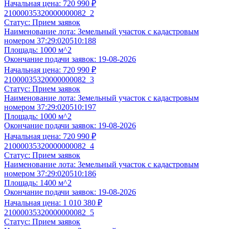
Начальная цена:
720 990 ₽
По 44-ФЗ, 178-ФЗ, 127-ФЗ, 229-ФЗ, коммерческая недвижимос
21000035320000000082_2
15 900 ₽
Статус:
Прием заявок
Наименование лота:
Земельный участок с кадастровым
Анализ документации по торгам по реализации имущества,
номером 37:29:020510:188
Площадь:
1000 м^2
соответствии с ФЗ №178-ФЗ, 26-ПП, 570-ПП, 769-ПП и пр
Окончание подачи заявок:
19-08-2026
Формирование списка документов, необходимых для подг
Начальная цена:
720 990 ₽
Подготовка заявки в течение
6 часов
после предоставлен
21000035320000000082_3
Клиентом;
Статус:
Прием заявок
Проверка на соответствие представленных документов.
Наименование лота:
Земельный участок с кадастровым
номером 37:29:020510:197
Выбрать услугу
Площадь:
1000 м^2
Окончание подачи заявок:
19-08-2026
Начальная цена:
720 990 ₽
21000035320000000082_4
Статус:
Прием заявок
Наименование лота:
Земельный участок с кадастровым
номером 37:29:020510:186
Площадь:
1400 м^2
Окончание подачи заявок:
19-08-2026
Начальная цена:
1 010 380 ₽
21000035320000000082_5
Статус:
Прием заявок