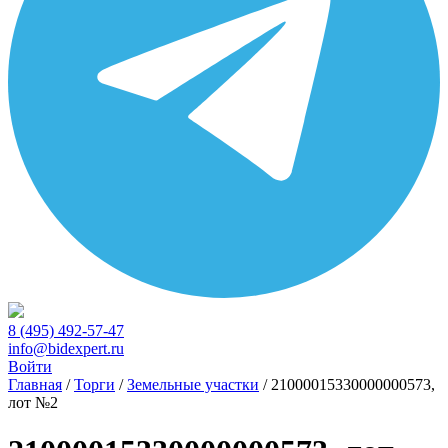
8 (495) 492-57-47
info@bidexpert.ru
Войти
Главная
/
Торги
/
Земельные участки
/
21000015330000000573,
лот №2