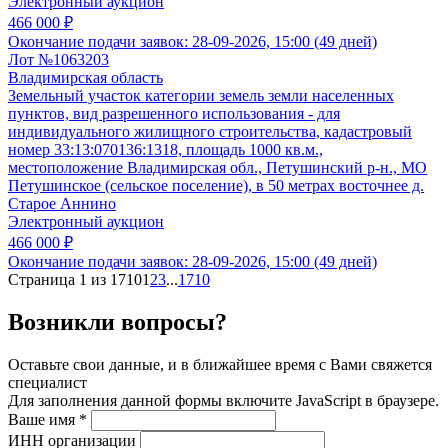
Электронный аукцион
466 000 ₽
Окончание подачи заявок:
28-09-2026, 15:00 (49 дней)
Лот №1063203
Владимирская область
Земельный участок категории земель земли населенных
пунктов, вид разрешенного использования - для
индивидуального жилищного строительства, кадастровый
номер 33:13:070136:1318, площадь 1000 кв.м.,
местоположение Владимирская обл., Петушинский р-н., МО
Петушинское (сельское поселение), в 50 метрах восточнее д.
Старое Аннино
Электронный аукцион
466 000 ₽
Окончание подачи заявок:
28-09-2026, 15:00 (49 дней)
Страница 1 из 1710
1
2
3
...
1710
Возникли вопросы?
Оставьте свои данные, и в ближайшее время с Вами свяжется
специалист
Для заполнения данной формы включите JavaScript в браузере.
Ваше имя
*
ИНН организации