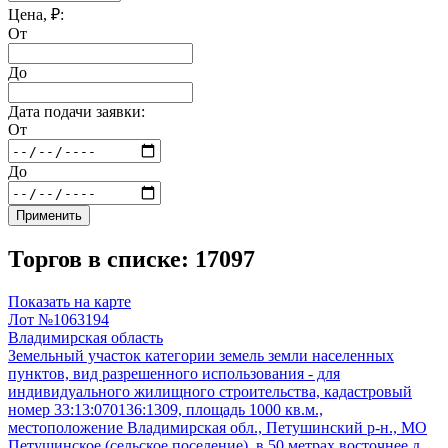
Цена, ₽:
От
До
Дата подачи заявки:
От
До
Применить
Торгов в списке: 17097
Показать на карте
Лот №1063194
Владимирская область
Земельный участок категории земель земли населенных
пунктов, вид разрешенного использования - для
индивидуального жилищного строительства, кадастровый
номер 33:13:070136:1309, площадь 1000 кв.м.,
местоположение Владимирская обл., Петушинский р-н., МО
Петушинское (сельское поселение), в 50 метрах восточнее д.