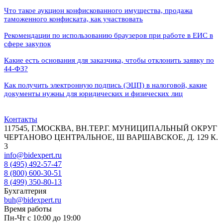
Что такое аукцион конфискованного имущества, продажа
таможенного конфиската, как участвовать
Рекомендации по использованию браузеров при работе в ЕИС в
сфере закупок
Какие есть основания для заказчика, чтобы отклонить заявку по
44-ФЗ?
Как получить электронную подпись (ЭЦП) в налоговой, какие
документы нужны для юридических и физических лиц
Контакты
117545, Г.МОСКВА, ВН.ТЕР.Г. МУНИЦИПАЛЬНЫЙ ОКРУГ
ЧЕРТАНОВО ЦЕНТРАЛЬНОЕ, Ш ВАРШАВСКОЕ, Д. 129 К.
3
info@bidexpert.ru
8 (495) 492-57-47
8 (800) 600-30-51
8 (499) 350-80-13
Бухгалтерия
buh@bidexpert.ru
Время работы
Пн-Чт с 10:00 до 19:00