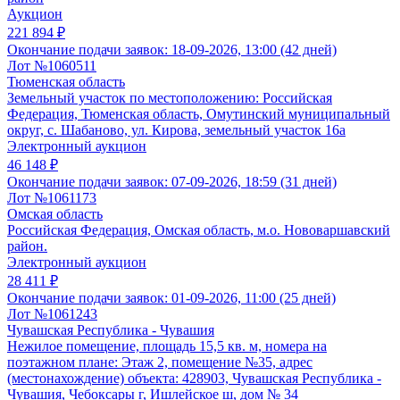
Аукцион
221 894 ₽
Окончание подачи заявок:
18-09-2026, 13:00 (42 дней)
Лот №1060511
Тюменская область
Земельный участок по местоположению: Российская
Федерация, Тюменская область, Омутинский муниципальный
округ, с. Шабаново, ул. Кирова, земельный участок 16а
Электронный аукцион
46 148 ₽
Окончание подачи заявок:
07-09-2026, 18:59 (31 дней)
Лот №1061173
Омская область
Российская Федерация, Омская область, м.о. Нововаршавский
район.
Электронный аукцион
28 411 ₽
Окончание подачи заявок:
01-09-2026, 11:00 (25 дней)
Лот №1061243
Чувашская Республика - Чувашия
Нежилое помещение, площадь 15,5 кв. м, номера на
поэтажном плане: Этаж 2, помещение №35, адрес
(местонахождение) объекта: 428903, Чувашская Республика -
Чувашия, Чебоксары г, Ишлейское ш, дом № 34