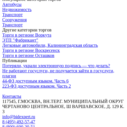
Автобусы
Недвижимость
Транспорт
Сооружения
Транспорт
Другие категории торгов
Торги в регионе Воркута
ЭТП "Фабрикант"
Легковые автомобили, Калининградская область
Торги в регионе Воскресенск
Торги в регионе Осташков
Публикации
Потеряли, украли электронную подпись — что делать?
Не работают госуслуги, не получается зайти в госуслуги,
плагин
44‑ФЗ доступным языком. Часть 6
223-ФЗ доступным языком. Часть 2
Контакты
117545, Г.МОСКВА, ВН.ТЕР.Г. МУНИЦИПАЛЬНЫЙ ОКРУГ
ЧЕРТАНОВО ЦЕНТРАЛЬНОЕ, Ш ВАРШАВСКОЕ, Д. 129 К.
3
info@bidexpert.ru
8 (495) 492-57-47
8 (800) 600-30-51