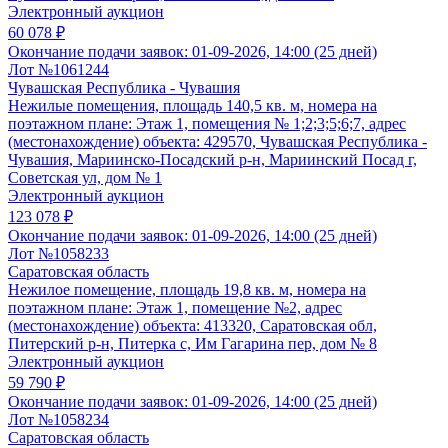
Электронный аукцион
60 078 ₽
Окончание подачи заявок:
01-09-2026, 14:00 (25 дней)
Лот №1061244
Чувашская Республика - Чувашия
Нежилые помещения, площадь 140,5 кв. м, номера на
поэтажном плане: Этаж 1, помещения № 1;2;3;5;6;7, адрес
(местонахождение) объекта: 429570, Чувашская Республика -
Чувашия, Мариинско-Посадский р-н, Мариинский Посад г,
Советская ул, дом № 1
Электронный аукцион
123 078 ₽
Окончание подачи заявок:
01-09-2026, 14:00 (25 дней)
Лот №1058233
Саратовская область
Нежилое помещение, площадь 19,8 кв. м, номера на
поэтажном плане: Этаж 1, помещение №2, адрес
(местонахождение) объекта: 413320, Саратовская обл,
Питерский р-н, Питерка с, Им Гагарина пер, дом № 8
Электронный аукцион
59 790 ₽
Окончание подачи заявок:
01-09-2026, 14:00 (25 дней)
Лот №1058234
Саратовская область