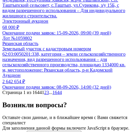
Таштыпский сельсовет, с.Таштып, ул.Сурикова, з/у 15Б, с
видом разрешенного использования – Для индивидуального
жилищного строительства.
Электронный аукцион
68 000 ₽
Окончание подачи заявок:
15-09-2026, 09:00 (39 дней)
Лот №1059802
Рязанская область
Земельный участок с кадастровым номером
62:03:0050201:338, категория – земли сельскохозяйственного
назначения, вид разрешенного использования – для
сельскохозяйственного производства, площадью 1334000 кв.
м, местоположение: Рязанская область, р-н Кадомский
Аукцион
2 642 654 ₽
Окончание подачи заявок:
08-09-2026, 14:00 (32 дней)
Страница 1 из 1644
1
2
3
...
1644
Возникли вопросы?
Оставьте свои данные, и в ближайшее время с Вами свяжется
специалист
Для заполнения данной формы включите JavaScript в браузере.