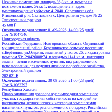
Нежилые помещения, площадь 36,8 кв. м, номера на
поэтажном плане: Этаж 1, помещение 2,3, адрес
(местонахождение) объекта: 412040, Саратовская обл,
Ртищевский р-н, Салтыковка с, Центральная ул, дом № 25
Электронный аукцион
45 608 ₽
Окончание подачи заявок:
01-09-2026, 14:00 (25 дней)
Лот №1047546
Новгородская область
Российская Федерация, Новгородская область, Окуловский
муниципальный район, Березовикское сельское поселение,
с.Берёзовик, ул.Озерная, земельный участок 26, с кадастровым
номером 53:12:0426008:74, площадью 1141 кв.м., категория
земель – земли населенных пунктов, вид разрешенного
использования: для ведения личного подсобного хозяйства.
Электронный аукцион
282 621 ₽
Окончание подачи заявок:
30-08-2026, 21:00 (23 дней)
Лот №1062797
Республика Хакасия
Право заключения договора купли-продажи земельного
участка, государственная собственность на который не
разграничена, относящегося к категории земель: земли
населенных пунктов, расположенного по адресу: Российская
Федерация, Республика Хакасия, м.р-н Таштыпский, с.п.