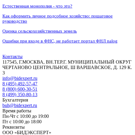
Естественная монополия - что это?
Как оформить личное подсобное хозяйство: пошаговое
руководство
Оценка сельскохозяйственных земель
Ошибки при входе в ФНС, не работает портал ФНЛ nalog
Контакты
117545, Г.МОСКВА, ВН.ТЕР.Г. МУНИЦИПАЛЬНЫЙ ОКРУГ
ЧЕРТАНОВО ЦЕНТРАЛЬНОЕ, Ш ВАРШАВСКОЕ, Д. 129 К.
3
info@bidexpert.ru
8 (495) 492-57-47
8 (800) 600-30-51
8 (499) 350-80-13
Бухгалтерия
buh@bidexpert.ru
Время работы
Пн-Чт с 10:00 до 19:00
Пт с 10:00 до 18:00
Реквизиты
ООО «БИДЭКСПЕРТ»