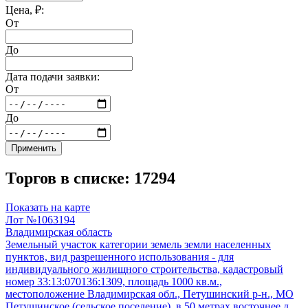
Цена, ₽:
От
До
Дата подачи заявки:
От
До
Применить
Торгов в списке: 17294
Показать на карте
Лот №1063194
Владимирская область
Земельный участок категории земель земли населенных
пунктов, вид разрешенного использования - для
индивидуального жилищного строительства, кадастровый
номер 33:13:070136:1309, площадь 1000 кв.м.,
местоположение Владимирская обл., Петушинский р-н., МО
Петушинское (сельское поселение), в 50 метрах восточнее д.