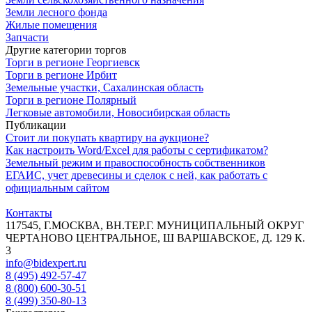
Земли лесного фонда
Жилые помещения
Запчасти
Другие категории торгов
Торги в регионе Георгиевск
Торги в регионе Ирбит
Земельные участки, Сахалинская область
Торги в регионе Полярный
Легковые автомобили, Новосибирская область
Публикации
Стоит ли покупать квартиру на аукционе?
Как настроить Word/Excel для работы с сертификатом?
Земельный режим и правоспособность собственников
ЕГАИС, учет древесины и сделок с ней, как работать с
официальным сайтом
Контакты
117545, Г.МОСКВА, ВН.ТЕР.Г. МУНИЦИПАЛЬНЫЙ ОКРУГ
ЧЕРТАНОВО ЦЕНТРАЛЬНОЕ, Ш ВАРШАВСКОЕ, Д. 129 К.
3
info@bidexpert.ru
8 (495) 492-57-47
8 (800) 600-30-51
8 (499) 350-80-13