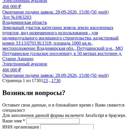
Электронный аукцион
466 000 ₽
Окончание подачи заявок:
28-09-2026, 15:00 (50 дней)
Лот №1063203
Владимирская область
Земельный участок категории земель земли населенных
пунктов, вид разрешенного использования - для
индивидуального жилищного строительства, кадастровый
номер 33:13:070136:1318, площадь 1000 кв.м.,
местоположение Владимирская обл., Петушинский р-н., МО
Петушинское (сельское поселение), в 50 метрах восточнее д.
Старое Аннино
Электронный аукцион
466 000 ₽
Окончание подачи заявок:
28-09-2026, 15:00 (50 дней)
Страница 1 из 1730
1
2
3
...
1730
Возникли вопросы?
Оставьте свои данные, и в ближайшее время с Вами свяжется
специалист
Для заполнения данной формы включите JavaScript в браузере.
Ваше имя
*
ИНН организации