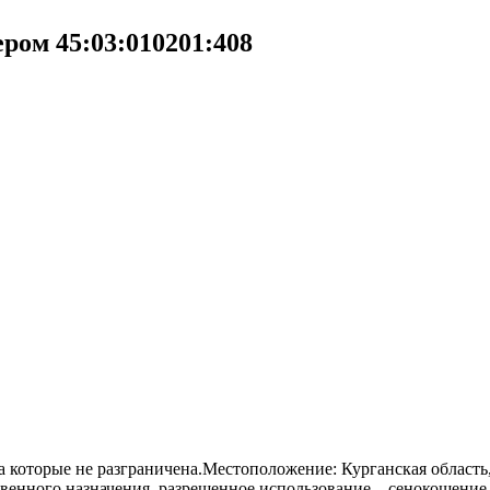
ром 45:03:010201:408
на которые не разграничена.Местоположение: Курганская област
твенного назначения, разрешенное использование – сенокошение