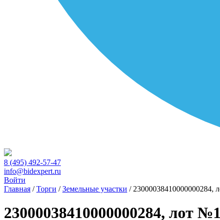
8 (495) 492-57-47
info@bidexpert.ru
Войти
Главная
/
Торги
/
Земельные участки
/
23000038410000000284, 
23000038410000000284, лот №