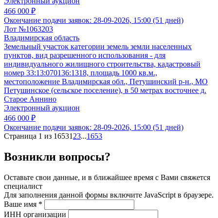
Электронный аукцион
466 000 ₽
Окончание подачи заявок:
28-09-2026, 15:00 (51 дней)
Лот №1063203
Владимирская область
Земельный участок категории земель земли населенных
пунктов, вид разрешенного использования - для
индивидуального жилищного строительства, кадастровый
номер 33:13:070136:1318, площадь 1000 кв.м.,
местоположение Владимирская обл., Петушинский р-н., МО
Петушинское (сельское поселение), в 50 метрах восточнее д.
Старое Аннино
Электронный аукцион
466 000 ₽
Окончание подачи заявок:
28-09-2026, 15:00 (51 дней)
Страница 1 из 1653
1
2
3
...
1653
Возникли вопросы?
Оставьте свои данные, и в ближайшее время с Вами свяжется
специалист
Для заполнения данной формы включите JavaScript в браузере.
Ваше имя
*
ИНН организации