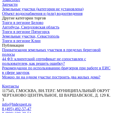
Запчасти
Земельные участки (категория не установлена)
Объект водоснабжения и (или) водоотведения
Другие категории торгов
Торги в регионе Белово
Автобусы, Свердловская область
Торги в регионе Пятигорск
Земельные участки, Севастополь
Торги в регионе Клин
Публикации
Приватизация земельных участков в пределах береговой
полосы
44 ФЗ: клиентский сертификат не сопоставлен с
пользователем, как решить ошибку?
Рекомендации по использованию браузеров при работе в ЕИС
в сфере закупок
Можно ли на одном участке построить два жилых дома?
Контакты
117545, Г.МОСКВА, ВН.ТЕР.Г. МУНИЦИПАЛЬНЫЙ ОКРУГ
ЧЕРТАНОВО ЦЕНТРАЛЬНОЕ, Ш ВАРШАВСКОЕ, Д. 129 К.
3
info@bidexpert.ru
8 (495) 492-57-47