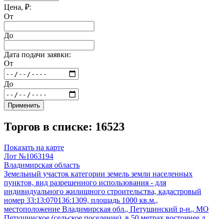
Цена, ₽:
От
До
Дата подачи заявки:
От
До
Применить
Торгов в списке: 16523
Показать на карте
Лот №1063194
Владимирская область
Земельный участок категории земель земли населенных
пунктов, вид разрешенного использования - для
индивидуального жилищного строительства, кадастровый
номер 33:13:070136:1309, площадь 1000 кв.м.,
местоположение Владимирская обл., Петушинский р-н., МО
Петушинское (сельское поселение), в 50 метрах восточнее д.