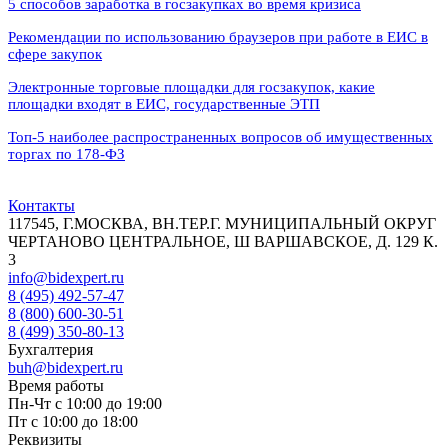
5 способов заработка в госзакупках во время кризиса
Рекомендации по использованию браузеров при работе в ЕИС в
сфере закупок
Электронные торговые площадки для госзакупок, какие
площадки входят в ЕИС, государственные ЭТП
Топ-5 наиболее распространенных вопросов об имущественных
торгах по 178-ФЗ
Контакты
117545, Г.МОСКВА, ВН.ТЕР.Г. МУНИЦИПАЛЬНЫЙ ОКРУГ
ЧЕРТАНОВО ЦЕНТРАЛЬНОЕ, Ш ВАРШАВСКОЕ, Д. 129 К.
3
info@bidexpert.ru
8 (495) 492-57-47
8 (800) 600-30-51
8 (499) 350-80-13
Бухгалтерия
buh@bidexpert.ru
Время работы
Пн-Чт с 10:00 до 19:00
Пт с 10:00 до 18:00
Реквизиты