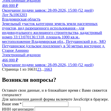
Электронный аукцион
466 000 ₽
Окончание подачи заявок:
28-09-2026, 15:00 (52 дней)
Лот №1063203
Владимирская область
Земельный участок категории земель земли населенных
пунктов, вид разрешенного использования - для
индивидуального жилищного строительства, кадастровый
номер 33:13:070136:1318, площадь 1000 кв.м.,
местоположение Владимирская обл., Петушинский р-н., МО
Петушинское (сельское поселение), в 50 метрах восточнее д.
Старое Аннино
Электронный аукцион
466 000 ₽
Окончание подачи заявок:
28-09-2026, 15:00 (52 дней)
Страница 1 из 1663
1
2
3
...
1663
Возникли вопросы?
Оставьте свои данные, и в ближайшее время с Вами свяжется
специалист
Для заполнения данной формы включите JavaScript в браузере.
Ваше имя
*
ИНН организации