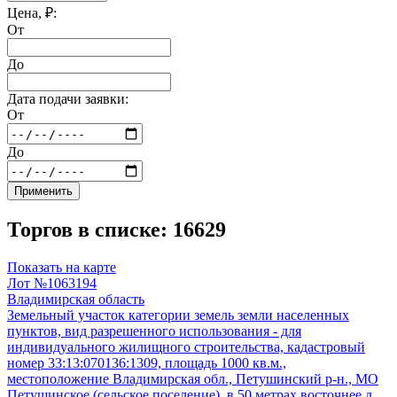
Цена, ₽:
От
До
Дата подачи заявки:
От
До
Применить
Торгов в списке: 16629
Показать на карте
Лот №1063194
Владимирская область
Земельный участок категории земель земли населенных
пунктов, вид разрешенного использования - для
индивидуального жилищного строительства, кадастровый
номер 33:13:070136:1309, площадь 1000 кв.м.,
местоположение Владимирская обл., Петушинский р-н., МО
Петушинское (сельское поселение), в 50 метрах восточнее д.