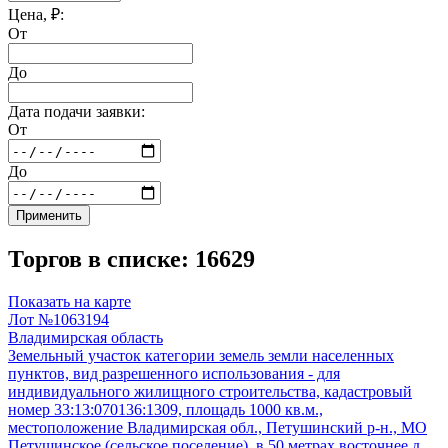
Цена, ₽:
От
До
Дата подачи заявки:
От
До
Применить
Торгов в списке: 16629
Показать на карте
Лот №1063194
Владимирская область
Земельный участок категории земель земли населенных
пунктов, вид разрешенного использования - для
индивидуального жилищного строительства, кадастровый
номер 33:13:070136:1309, площадь 1000 кв.м.,
местоположение Владимирская обл., Петушинский р-н., МО
Петушинское (сельское поселение), в 50 метрах восточнее д.