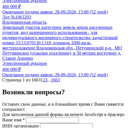
Электронный аукцион
466 000 ₽
Окончание подачи заявок:
28-09-2026, 15:00 (52 дней)
Лот №1063203
Владимирская область
Земельный участок категории земель земли населенных
пунктов, вид разрешенного использования - для
индивидуального жилищного строительства, кадастровый
номер 33:13:070136:1318, площадь 1000 кв.м.,
местоположение Владимирская обл., Петушинский р-н., МО
Петушинское (сельское поселение), в 50 метрах восточнее д.
Старое Аннино
Электронный аукцион
466 000 ₽
Окончание подачи заявок:
28-09-2026, 15:00 (52 дней)
Страница 1 из 1663
1
2
3
...
1663
Возникли вопросы?
Оставьте свои данные, и в ближайшее время с Вами свяжется
специалист
Для заполнения данной формы включите JavaScript в браузере.
Ваше имя
*
ИНН организации