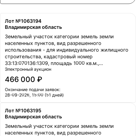
Лот №1063194
Владимирская область
Земельный участок категории земель земли
населенных пунктов, вид разрешенного
использования - для индивидуального жилищного
строительства, кадастровый номер
33:13:070136:1309, площадь 1000 кв.м.,
Электронный аукцион
местоположение Владимирская обл., Петушинский
р-н., МО Петушинское (сельское поселение), в 50
466 000 ₽
метрах восточнее д. Старое Аннино.
Окончание подачи заявок:
28-09-2026, 15:00 (51 дней)
Лот №1063195
Владимирская область
Земельный участок категории земель земли
населенных пунктов, вид разрешенного