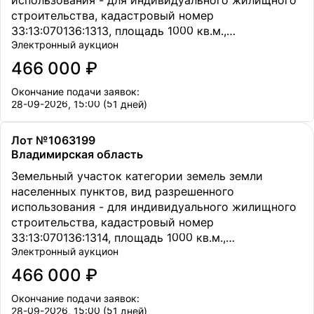
строительства, кадастровый номер
33:13:070136:1313, площадь 1000 кв.м.,
Электронный аукцион
местоположение Владимирская обл., Петушинский
р-н., МО Петушинское (сельское поселение), в 50
466 000 ₽
метрах восточнее д. Старое Аннино.
Окончание подачи заявок:
28-09-2026, 15:00 (51 дней)
Лот №1063199
Владимирская область
Земельный участок категории земель земли
населенных пунктов, вид разрешенного
использования - для индивидуального жилищного
строительства, кадастровый номер
33:13:070136:1314, площадь 1000 кв.м.,
Электронный аукцион
местоположение Владимирская обл., Петушинский
р-н., МО Петушинское (сельское поселение), в 50
466 000 ₽
метрах восточнее д. Старое Аннино.
Окончание подачи заявок:
28-09-2026, 15:00 (51 дней)