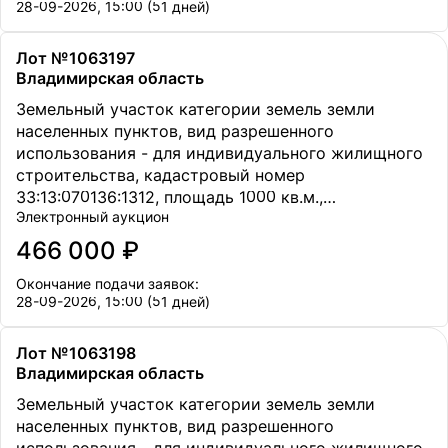
28-09-2026, 15:00 (51 дней)
Лот №1063197
Владимирская область
Земельный участок категории земель земли
населенных пунктов, вид разрешенного
использования - для индивидуального жилищного
строительства, кадастровый номер
33:13:070136:1312, площадь 1000 кв.м.,
Электронный аукцион
местоположение Владимирская обл., Петушинский
р-н., МО Петушинское (сельское поселение), в 50
466 000 ₽
метрах восточнее д. Старое Аннино.
Окончание подачи заявок:
28-09-2026, 15:00 (51 дней)
Лот №1063198
Владимирская область
Земельный участок категории земель земли
населенных пунктов, вид разрешенного
использования - для индивидуального жилищного