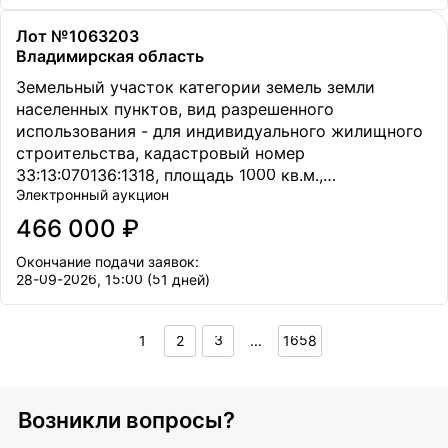
Лот №1063203
Владимирская область
Земельный участок категории земель земли
населенных пунктов, вид разрешенного
использования - для индивидуального жилищного
строительства, кадастровый номер
33:13:070136:1318, площадь 1000 кв.м.,
Электронный аукцион
местоположение Владимирская обл., Петушинский
р-н., МО Петушинское (сельское поселение), в 50
466 000 ₽
метрах восточнее д. Старое Аннино
Окончание подачи заявок:
28-09-2026, 15:00 (51 дней)
1
2
3
...
1658
Возникли вопросы?