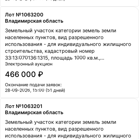
Лот №1063200
Владимирская область
Земельный участок категории земель земли
населенных пунктов, вид разрешенного
использования - для индивидуального жилищного
строительства, кадастровый номер
33:13:070136:1315, площадь 1000 кв.м.,
Электронный аукцион
местоположение Владимирская обл., Петушинский
р-н., МО Петушинское (сельское поселение), в 50
466 000 ₽
метрах восточнее д. Старое Аннино
Окончание подачи заявок:
28-09-2026, 15:00 (51 дней)
Лот №1063201
Владимирская область
Земельный участок категории земель земли
населенных пунктов, вид разрешенного
использования - для индивидуального жилищного