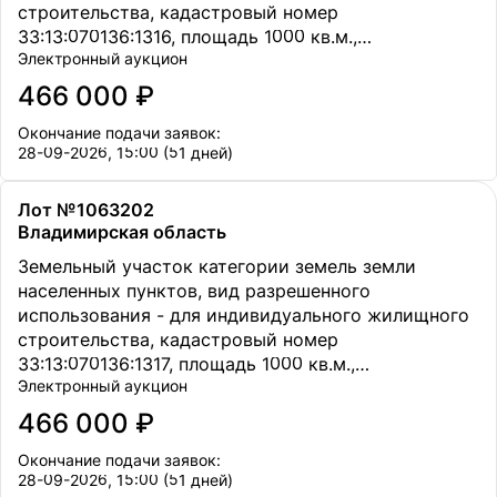
строительства, кадастровый номер
33:13:070136:1316, площадь 1000 кв.м.,
Электронный аукцион
местоположение Владимирская обл., Петушинский
р-н., МО Петушинское (сельское поселение), в 50
466 000 ₽
метрах восточнее д. Старое Аннино.
Окончание подачи заявок:
28-09-2026, 15:00 (51 дней)
Лот №1063202
Владимирская область
Земельный участок категории земель земли
населенных пунктов, вид разрешенного
использования - для индивидуального жилищного
строительства, кадастровый номер
33:13:070136:1317, площадь 1000 кв.м.,
Электронный аукцион
местоположение Владимирская обл., Петушинский
р-н., МО Петушинское (сельское поселение), в 50
466 000 ₽
метрах восточнее д. Старое Аннино.
Окончание подачи заявок:
28-09-2026, 15:00 (51 дней)