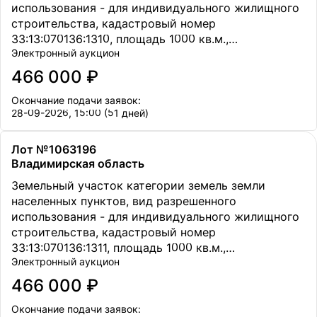
использования - для индивидуального жилищного
строительства, кадастровый номер
33:13:070136:1310, площадь 1000 кв.м.,
Электронный аукцион
местоположение Владимирская обл., Петушинский
р-н., МО Петушинское (сельское поселение), в 50
466 000 ₽
метрах восточнее д. Старое Аннино.
Окончание подачи заявок:
28-09-2026, 15:00 (51 дней)
Лот №1063196
Владимирская область
Земельный участок категории земель земли
населенных пунктов, вид разрешенного
использования - для индивидуального жилищного
строительства, кадастровый номер
33:13:070136:1311, площадь 1000 кв.м.,
Электронный аукцион
местоположение Владимирская обл., Петушинский
р-н., МО Петушинское (сельское поселение), в 50
466 000 ₽
метрах восточнее д. Старое Аннино.
Окончание подачи заявок: