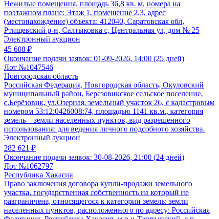
Нежилые помещения, площадь 36,8 кв. м, номера на
поэтажном плане: Этаж 1, помещение 2,3, адрес
(местонахождение) объекта: 412040, Саратовская обл,
Ртищевский р-н, Салтыковка с, Центральная ул, дом № 25
Электронный аукцион
45 608 ₽
Окончание подачи заявок:
01-09-2026, 14:00 (25 дней)
Лот №1047546
Новгородская область
Российская Федерация, Новгородская область, Окуловский
муниципальный район, Березовикское сельское поселение,
с.Берёзовик, ул.Озерная, земельный участок 26, с кадастровым
номером 53:12:0426008:74, площадью 1141 кв.м., категория
земель – земли населенных пунктов, вид разрешенного
использования: для ведения личного подсобного хозяйства.
Электронный аукцион
282 621 ₽
Окончание подачи заявок:
30-08-2026, 21:00 (24 дней)
Лот №1062797
Республика Хакасия
Право заключения договора купли-продажи земельного
участка, государственная собственность на который не
разграничена, относящегося к категории земель: земли
населенных пунктов, расположенного по адресу: Российская
Федерация, Республика Хакасия, м.р-н Таштыпский, с.п.