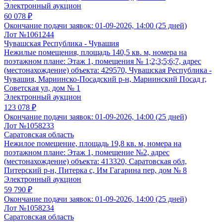
Электронный аукцион
60 078 ₽
Окончание подачи заявок:
01-09-2026, 14:00 (25 дней)
Лот №1061244
Чувашская Республика - Чувашия
Нежилые помещения, площадь 140,5 кв. м, номера на
поэтажном плане: Этаж 1, помещения № 1;2;3;5;6;7, адрес
(местонахождение) объекта: 429570, Чувашская Республика -
Чувашия, Мариинско-Посадский р-н, Мариинский Посад г,
Советская ул, дом № 1
Электронный аукцион
123 078 ₽
Окончание подачи заявок:
01-09-2026, 14:00 (25 дней)
Лот №1058233
Саратовская область
Нежилое помещение, площадь 19,8 кв. м, номера на
поэтажном плане: Этаж 1, помещение №2, адрес
(местонахождение) объекта: 413320, Саратовская обл,
Питерский р-н, Питерка с, Им Гагарина пер, дом № 8
Электронный аукцион
59 790 ₽
Окончание подачи заявок:
01-09-2026, 14:00 (25 дней)
Лот №1058234
Саратовская область