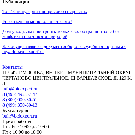
Публикации
Топ 10 популярных вопросов о спецсчетах
Естественная монополия - что это?
Дом у воды: как построить жилье в водоохранной зоне без
конфликта с законом и природой
Как осуществляется документооборот с судебными органами
my.arbitr.ru и sudrf.ru
Контакты
117545, Г.МОСКВА, ВН.ТЕР.Г. МУНИЦИПАЛЬНЫЙ ОКРУГ
ЧЕРТАНОВО ЦЕНТРАЛЬНОЕ, Ш ВАРШАВСКОЕ, Д. 129 К.
3
info@bidexpert.ru
8 (495) 492-57-47
8 (800) 600-30-51
8 (499) 350-80-13
Бухгалтерия
buh@bidexpert.ru
Время работы
Пн-Чт с 10:00 до 19:00
Пт с 10:00 до 18:00