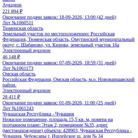
Аукцион
221 894 ₽
Окончание подачи заявок:
18-09-2026, 13:00 (42 дней)
Лот №1060511
Тюменская область
Земельный участок по местоположению: Российская
Федерация, Тюменская область, Омутинский муниципальный
округ, с. Шабаново, ул. Кирова, земельный участок 16а
Электронный аукцион
46 148 ₽
Окончание подачи заявок:
07-09-2026, 18:59 (31 дней)
Лот №1061173
Омская область
Российская Федерация, Омская область, м.о. Нововаршавский
район.
Электронный аукцион
28 411 ₽
Окончание подачи заявок:
01-09-2026, 11:00 (25 дней)
Лот №1061243
Чувашская Республика - Чувашия
Нежилое помещение, площадь 15,5 кв. м, номера на
поэтажном плане: Этаж 2, помещение №35, адрес
(местонахождение) объекта: 428903, Чувашская Республика -
Чувашия, Чебоксары г, Ишлейское ш, дом № 34