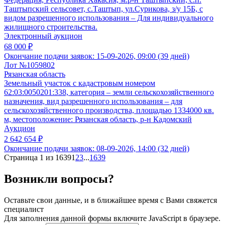
Таштыпский сельсовет, с.Таштып, ул.Сурикова, з/у 15Б, с
видом разрешенного использования – Для индивидуального
жилищного строительства.
Электронный аукцион
68 000 ₽
Окончание подачи заявок:
15-09-2026, 09:00 (39 дней)
Лот №1059802
Рязанская область
Земельный участок с кадастровым номером
62:03:0050201:338, категория – земли сельскохозяйственного
назначения, вид разрешенного использования – для
сельскохозяйственного производства, площадью 1334000 кв.
м, местоположение: Рязанская область, р-н Кадомский
Аукцион
2 642 654 ₽
Окончание подачи заявок:
08-09-2026, 14:00 (32 дней)
Страница 1 из 1639
1
2
3
...
1639
Возникли вопросы?
Оставьте свои данные, и в ближайшее время с Вами свяжется
специалист
Для заполнения данной формы включите JavaScript в браузере.