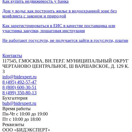
Как купить недвижимость у банка
Дом у воды: как построить жилье в водоохранной зоне без
конфликта с законом и природой
Как зарегистрироваться в ЕИС в качестве поставщика или
участника закупки, пошаговая инструкция
Не работают госуслуги, не получается зайти в госуслуги, плагин
Контакты
117545, Г.МОСКВА, ВН.ТЕР.Г. МУНИЦИПАЛЬНЫЙ ОКРУГ
ЧЕРТАНОВО ЦЕНТРАЛЬНОЕ, Ш ВАРШАВСКОЕ, Д. 129 К.
3
info@bidexpert.ru
8 (495) 492-57-47
8 (800) 600-30-51
8 (499) 350-80-13
Бухгалтерия
buh@bidexpert.ru
Время работы
Пн-Чт с 10:00 до 19:00
Пт с 10:00 до 18:00
Реквизиты
ООО «БИДЭКСПЕРТ»