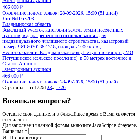
Электронный аукцион
466 000 ₽
Окончание подачи заявок:
28-09-2026, 15:00 (51 дней)
Лот №1063203
Владимирская область
Земельный участок категории земель земли населенных
пунктов, вид разрешенного использования - для
индивидуального жилищного строительства, кадастровый
номер 33:13:070136:1318, площадь 1000 кв.м.,
местоположение Владимирская обл., Петушинский р-н., МО
Петушинское (сельское поселение), в 50 метрах восточнее д.
Старое Аннино
Электронный аукцион
466 000 ₽
Окончание подачи заявок:
28-09-2026, 15:00 (51 дней)
Страница 1 из 1726
1
2
3
...
1726
Возникли вопросы?
Оставьте свои данные, и в ближайшее время с Вами свяжется
специалист
Для заполнения данной формы включите JavaScript в браузере.
Ваше имя
*
ИНН организации