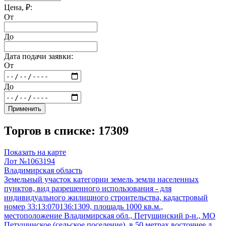
Цена, ₽:
От
До
Дата подачи заявки:
От
До
Применить
Торгов в списке: 17309
Показать на карте
Лот №1063194
Владимирская область
Земельный участок категории земель земли населенных
пунктов, вид разрешенного использования - для
индивидуального жилищного строительства, кадастровый
номер 33:13:070136:1309, площадь 1000 кв.м.,
местоположение Владимирская обл., Петушинский р-н., МО
Петушинское (сельское поселение), в 50 метрах восточнее д.