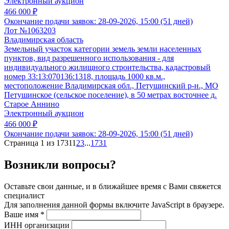
Электронный аукцион
466 000 ₽
Окончание подачи заявок:
28-09-2026, 15:00 (51 дней)
Лот №1063203
Владимирская область
Земельный участок категории земель земли населенных
пунктов, вид разрешенного использования - для
индивидуального жилищного строительства, кадастровый
номер 33:13:070136:1318, площадь 1000 кв.м.,
местоположение Владимирская обл., Петушинский р-н., МО
Петушинское (сельское поселение), в 50 метрах восточнее д.
Старое Аннино
Электронный аукцион
466 000 ₽
Окончание подачи заявок:
28-09-2026, 15:00 (51 дней)
Страница 1 из 1731
1
2
3
...
1731
Возникли вопросы?
Оставьте свои данные, и в ближайшее время с Вами свяжется
специалист
Для заполнения данной формы включите JavaScript в браузере.
Ваше имя
*
ИНН организации