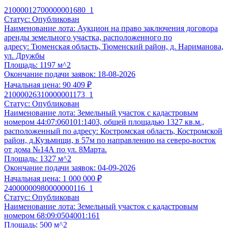
21000012700000001680_1
Статус:
Опубликован
Наименование лота:
Аукцион на право заключения договора
Экспертиза заявки
аренды земельного участка, расположенного по
По 44-ФЗ, 223-ФЗ, 178-ФЗ, 127-ФЗ, 229-ФЗ, коммерческая нед
адресу: Тюменская область, Тюменский район, д. Нариманова,
12 900 ₽
ул. Дружбы
Площадь:
1197 м^2
Корректность оформления всех требуемых документов;
Окончание подачи заявок:
18-08-2026
Полнота заполнения сведений в формах;
Начальная цена:
90 409 ₽
Контроль предоставления всех необходимых документов;
21000026310000001173_1
Статус:
Опубликован
Соответствие Вашей заявки квалификационным и технич
Наименование лота:
Земельный участок с кадастровым
Готовность:
48 часов
с момента обращения.
номером 44:07:060101:1403, общей площадью 1327 кв.м.,
расположенный по адресу: Костромская область, Костромской
Выбрать услугу
район, д.Кузьмищи, в 57м по направлению на северо-восток
Подготовка заявки
от дома №14А по ул. 8Марта.
По 44-ФЗ, 178-ФЗ, 127-ФЗ, 229-ФЗ, коммерческая недвижимос
Площадь:
1327 м^2
11 900 ₽
Окончание подачи заявок:
04-09-2026
Начальная цена:
1 000 000 ₽
Анализ документации по торгам по реализации имущества,
24000000980000000116_1
соответствии с ФЗ №178-ФЗ, 26-ПП, 570-ПП, 769-ПП и пр
Статус:
Опубликован
Формирование списка документов, необходимых для подг
Наименование лота:
Земельный участок с кадастровым
Подготовка заявки в течение
48 часов
после предоставле
номером 68:09:0504001:161
Площадь:
500 м^2
Клиентом;