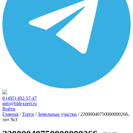
8 (495) 492-57-47
info@bidexpert.ru
Войти
Главная
/
Торги
/
Земельные участки
/
22000040750000000266,
лот №3