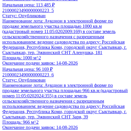
Начальная цена:
113 485 ₽
21000023490000000223_5
Статус:
Опубликован
Наименование лота:
Аукцион в электронной форме по
продаже земельного участка площадью 1000 кв.м
(кадастровый номер 11:05:0202009:169) в составе земель
сельскохозяйственного назначения с разрешенным
использованием: ведение садоводства по адресу: Российская
Федерация, Республика Коми, городской округ Сыктывкар, г.
Сыктывкар, тер. Эжвинский СНТ Аленушка, 181
Площадь:
1000 м^2
Окончание подачи заявок:
14-08-2026
Начальная цена:
96 169 ₽
21000023490000000223_6
Статус:
Опубликован
Наименование лота:
Аукцион в электронной форме по
продаже земельного участка площадью 966 кв.м (кадастровый
номер 11:05:0202024:355) в составе земель
сельскохозяйственного назначения с разрешенным
использованием: ведение садоводства по адресу: Российская
Федерация, Республика Коми, городской округ Сыктывкар, г.
Сыктывкар, тер. Эжвинский СНТ Заря, 39
Площадь:
966 м^2
Окончание подачи заявок:
14-08-2026