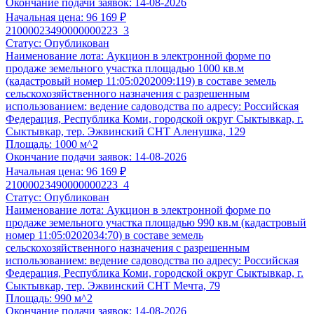
соответствии с ФЗ №178-ФЗ, 26-ПП, 570-ПП, 769-ПП и пр
Окончание подачи заявок:
14-08-2026
Формирование списка документов, необходимых для подг
Начальная цена:
96 169 ₽
Подготовка заявки в течение
6 часов
после предоставлен
21000023490000000223_3
Статус:
Опубликован
Клиентом;
Наименование лота:
Аукцион в электронной форме по
Проверка на соответствие представленных документов.
продаже земельного участка площадью 1000 кв.м
(кадастровый номер 11:05:0202009:119) в составе земель
Выбрать услугу
сельскохозяйственного назначения с разрешенным
использованием: ведение садоводства по адресу: Российская
Федерация, Республика Коми, городской округ Сыктывкар, г.
Сыктывкар, тер. Эжвинский СНТ Аленушка, 129
Площадь:
1000 м^2
Окончание подачи заявок:
14-08-2026
Начальная цена:
96 169 ₽
21000023490000000223_4
Статус:
Опубликован
Наименование лота:
Аукцион в электронной форме по
продаже земельного участка площадью 990 кв.м (кадастровый
номер 11:05:0202034:70) в составе земель
сельскохозяйственного назначения с разрешенным
использованием: ведение садоводства по адресу: Российская
Федерация, Республика Коми, городской округ Сыктывкар, г.
Сыктывкар, тер. Эжвинский СНТ Мечта, 79
Площадь:
990 м^2
Окончание подачи заявок:
14-08-2026