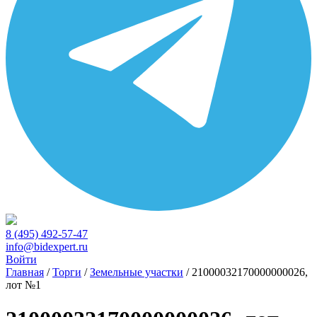
8 (495) 492-57-47
info@bidexpert.ru
Войти
Главная
/
Торги
/
Земельные участки
/
21000032170000000026,
лот №1