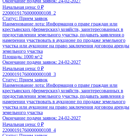
Окончание подачи заявок:
24-02-2027
Выбрать услугу
Начальная цена:
0 ₽
Подготовка заявки
22000191760000000108_2
Статус:
Прием заявок
По 44-ФЗ, 178-ФЗ, 127-ФЗ, 229-ФЗ, коммерческая недвижимос
Наименование лота:
Информация о праве граждан или
11 900 ₽
крестьянских (фермерских) хозяйств, заинтересованных в
предоставлении земельного участка, подавать заявления о
Анализ документации по торгам по реализации имущества,
намерении участвовать в аукционе по продаже земельного
соответствии с ФЗ №178-ФЗ, 26-ПП, 570-ПП, 769-ПП и пр
участка или аукционе на право заключения договора аренды
Формирование списка документов, необходимых для подг
земельного участка
Подготовка заявки в течение
48 часов
после предоставле
Площадь:
1000 м^2
Клиентом;
Окончание подачи заявок:
24-02-2027
Проверка на соответствие представленных документов.
Начальная цена:
0 ₽
22000191760000000108_3
Выбрать услугу
Статус:
Прием заявок
6 часов
Наименование лота:
Информация о праве граждан или
Срочная экспертиза заявки
крестьянских (фермерских) хозяйств, заинтересованных в
предоставлении земельного участка, подавать заявления о
По 44-ФЗ, 223-ФЗ, 178-ФЗ, 127-ФЗ, 229-ФЗ, коммерческая нед
намерении участвовать в аукционе по продаже земельного
15 900 ₽
участка или аукционе на право заключения договора аренды
земельного участка
Корректность оформления всех требуемых документов;
Окончание подачи заявок:
24-02-2027
Полнота заполнения сведений в формах;
Начальная цена:
0 ₽
Контроль предоставления всех необходимых документов;
22000191760000000108_4
Соответствие Вашей заявки квалификационным и технич
Статус:
Прием заявок