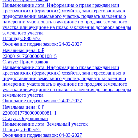
Готовность: в течение
6 часов
(заявка поступившая после 1
Наименование лота:
Информация о праве граждан или
работу с 10:00 следующего рабочего дня).
крестьянских (фермерских) хозяйств, заинтересованных в
предоставлении земельного участка, подавать заявления о
Выбрать услугу
намерении участвовать в аукционе по продаже земельного
6 часов
участка или аукционе на право заключения договора аренды
земельного участка
Срочная Подготовка заявки
Площадь:
880 м^2
По 44-ФЗ, 178-ФЗ, 127-ФЗ, 229-ФЗ, коммерческая недвижимос
Окончание подачи заявок:
24-02-2027
15 900 ₽
Начальная цена:
0 ₽
22000191760000000108_5
Анализ документации по торгам по реализации имущества,
Статус:
Прием заявок
соответствии с ФЗ №178-ФЗ, 26-ПП, 570-ПП, 769-ПП и пр
Наименование лота:
Информация о праве граждан или
Формирование списка документов, необходимых для подг
крестьянских (фермерских) хозяйств, заинтересованных в
Подготовка заявки в течение
6 часов
после предоставлен
предоставлении земельного участка, подавать заявления о
Клиентом;
намерении участвовать в аукционе по продаже земельного
Проверка на соответствие представленных документов.
участка или аукционе на право заключения договора аренды
земельного участка
Выбрать услугу
Окончание подачи заявок:
24-02-2027
Начальная цена:
0 ₽
22000017780000000081_1
Статус:
Опубликован
Наименование лота:
Земельный участок
Площадь:
600 м^2
Окончание подачи заявок:
04-03-2027