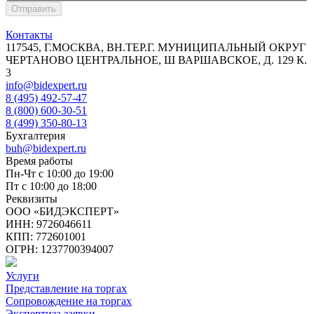
Отправить
Контакты
117545, Г.МОСКВА, ВН.ТЕР.Г. МУНИЦИПАЛЬНЫЙ ОКРУГ
ЧЕРТАНОВО ЦЕНТРАЛЬНОЕ, Ш ВАРШАВСКОЕ, Д. 129 К.
3
info@bidexpert.ru
8 (495) 492-57-47
8 (800) 600-30-51
8 (499) 350-80-13
Бухгалтерия
buh@bidexpert.ru
Время работы
Пн-Чт с 10:00 до 19:00
Пт с 10:00 до 18:00
Реквизиты
ООО «БИДЭКСПЕРТ»
ИНН: 9726046611
КПП: 772601001
ОГРН: 1237700394007
Услуги
Представление на торгах
Сопровождение на торгах
Экспертиза заявки