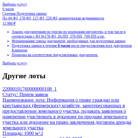
Другие лоты
Экспертиза заявки
22000191760000000108_1
По 44-ФЗ, 223-ФЗ, 178-ФЗ, 127-ФЗ, 229-ФЗ, коммерческая нед
Статус:
Прием заявок
12 900 ₽
Наименование лота:
Информация о праве граждан или
крестьянских (фермерских) хозяйств, заинтересованных в
Корректность оформления всех требуемых документов;
предоставлении земельного участка, подавать заявления о
Полнота заполнения сведений в формах;
намерении участвовать в аукционе по продаже земельного
Контроль предоставления всех необходимых документов;
участка или аукционе на право заключения договора аренды
Соответствие Вашей заявки квалификационным и технич
земельного участка
Готовность:
48 часов
с момента обращения.
Площадь:
1000 м^2