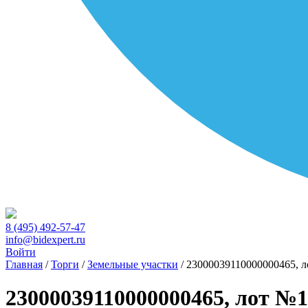
8 (495) 492-57-47
info@bidexpert.ru
Войти
Главная
/
Торги
/
Земельные участки
/
23000039110000000465, 
23000039110000000465, лот №1