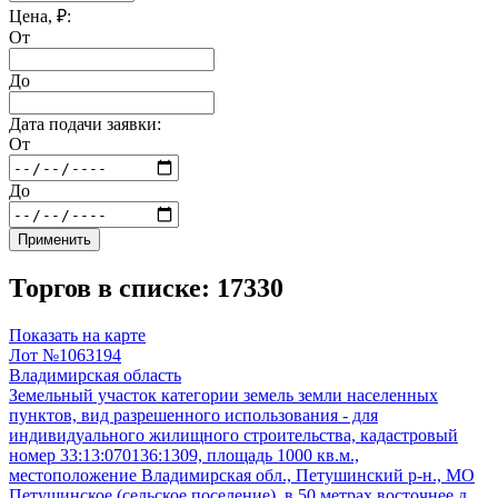
Цена, ₽:
От
До
Дата подачи заявки:
От
До
Применить
Торгов в списке: 17330
Показать на карте
Лот №1063194
Владимирская область
Земельный участок категории земель земли населенных
пунктов, вид разрешенного использования - для
индивидуального жилищного строительства, кадастровый
номер 33:13:070136:1309, площадь 1000 кв.м.,
местоположение Владимирская обл., Петушинский р-н., МО
Петушинское (сельское поселение), в 50 метрах восточнее д.