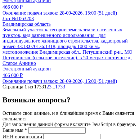
Электронный аукцион
466 000 ₽
Окончание подачи заявок:
28-09-2026, 15:00 (51 дней)
Лот №1063203
Владимирская область
Земельный участок категории земель земли населенных
пунктов, вид разрешенного использования - для
индивидуального жилищного строительства, кадастровый
номер 33:13:070136:1318, площадь 1000 кв.м.,
местоположение Владимирская обл., Петушинский р-н., МО
Петушинское (сельское поселение), в 50 метрах восточнее д.
Старое Аннино
Электронный аукцион
466 000 ₽
Окончание подачи заявок:
28-09-2026, 15:00 (51 дней)
Страница 1 из 1733
1
2
3
...
1733
Возникли вопросы?
Оставьте свои данные, и в ближайшее время с Вами свяжется
специалист
Для заполнения данной формы включите JavaScript в браузере.
Ваше имя
*
ИНН организации