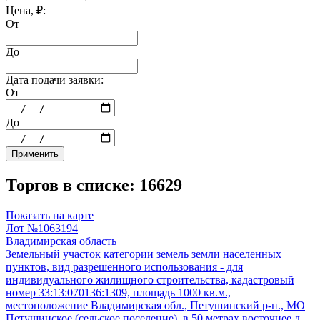
Цена, ₽:
От
До
Дата подачи заявки:
От
До
Применить
Торгов в списке: 16629
Показать на карте
Лот №1063194
Владимирская область
Земельный участок категории земель земли населенных
пунктов, вид разрешенного использования - для
индивидуального жилищного строительства, кадастровый
номер 33:13:070136:1309, площадь 1000 кв.м.,
местоположение Владимирская обл., Петушинский р-н., МО
Петушинское (сельское поселение), в 50 метрах восточнее д.