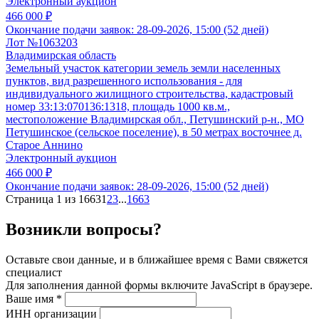
Электронный аукцион
466 000 ₽
Окончание подачи заявок:
28-09-2026, 15:00 (52 дней)
Лот №1063203
Владимирская область
Земельный участок категории земель земли населенных
пунктов, вид разрешенного использования - для
индивидуального жилищного строительства, кадастровый
номер 33:13:070136:1318, площадь 1000 кв.м.,
местоположение Владимирская обл., Петушинский р-н., МО
Петушинское (сельское поселение), в 50 метрах восточнее д.
Старое Аннино
Электронный аукцион
466 000 ₽
Окончание подачи заявок:
28-09-2026, 15:00 (52 дней)
Страница 1 из 1663
1
2
3
...
1663
Возникли вопросы?
Оставьте свои данные, и в ближайшее время с Вами свяжется
специалист
Для заполнения данной формы включите JavaScript в браузере.
Ваше имя
*
ИНН организации