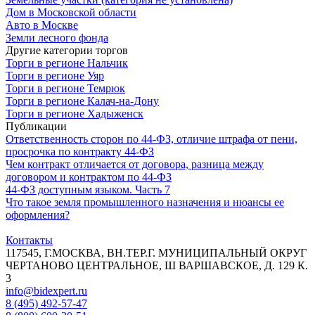
Дом в Московской области
Авто в Москве
Земли лесного фонда
Другие категории торгов
Торги в регионе Нальчик
Торги в регионе Уяр
Торги в регионе Темрюк
Торги в регионе Калач-на-Дону
Торги в регионе Хадыженск
Публикации
Ответственность сторон по 44-ФЗ, отличие штрафа от пени,
просрочка по контракту 44-ФЗ
Чем контракт отличается от договора, разница между
договором и контрактом по 44-ФЗ
44‑ФЗ доступным языком. Часть 7
Что такое земля промышленного назначения и нюансы ее
оформления?
Контакты
117545, Г.МОСКВА, ВН.ТЕР.Г. МУНИЦИПАЛЬНЫЙ ОКРУГ
ЧЕРТАНОВО ЦЕНТРАЛЬНОЕ, Ш ВАРШАВСКОЕ, Д. 129 К.
3
info@bidexpert.ru
8 (495) 492-57-47