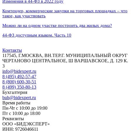
Изменения в 44-ФЗ в 2022 году
Комтендер, коммерческие закупки на торговых площадках – что
такое, как участвовать
Можно ли на одном участке построить два жилых дома?
44‑ФЗ доступным языком. Часть 10
Контакты
117545, Г.МОСКВА, ВН.ТЕР.Г. МУНИЦИПАЛЬНЫЙ ОКРУГ
ЧЕРТАНОВО ЦЕНТРАЛЬНОЕ, Ш ВАРШАВСКОЕ, Д. 129 К.
3
info@bidexpert.ru
8 (495) 492-57-47
8 (800) 600-30-51
8 (499) 350-80-13
Бухгалтерия
buh@bidexpert.ru
Время работы
Пн-Чт с 10:00 до 19:00
Пт с 10:00 до 18:00
Реквизиты
ООО «БИДЭКСПЕРТ»
ИНН: 9726046611