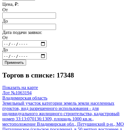
Цена, ₽:
От
До
Дата подачи заявки:
От
До
Применить
Торгов в списке: 17348
Показать на карте
Лот №1063194
Владимирская область
Земельный участок категории земель земли населенных
пунктов, вид разрешенного использования - для
индивидуального жилищного строительства, кадастровый
номер 33:13:070136:1309, площадь 1000 кв.м.,
местоположение Владимирская обл., Петушинский р-н., МО
Петушинское (сельское поселение), в 50 метрах восточнее д.