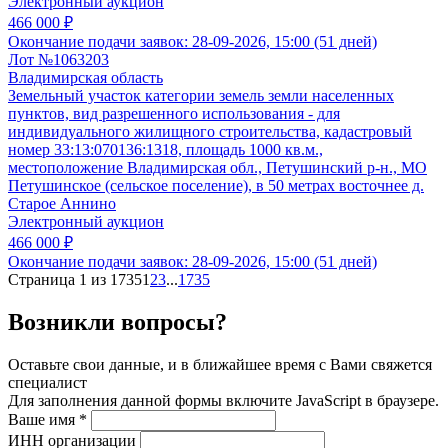
Электронный аукцион
466 000 ₽
Окончание подачи заявок:
28-09-2026, 15:00 (51 дней)
Лот №1063203
Владимирская область
Земельный участок категории земель земли населенных
пунктов, вид разрешенного использования - для
индивидуального жилищного строительства, кадастровый
номер 33:13:070136:1318, площадь 1000 кв.м.,
местоположение Владимирская обл., Петушинский р-н., МО
Петушинское (сельское поселение), в 50 метрах восточнее д.
Старое Аннино
Электронный аукцион
466 000 ₽
Окончание подачи заявок:
28-09-2026, 15:00 (51 дней)
Страница 1 из 1735
1
2
3
...
1735
Возникли вопросы?
Оставьте свои данные, и в ближайшее время с Вами свяжется
специалист
Для заполнения данной формы включите JavaScript в браузере.
Ваше имя
*
ИНН организации