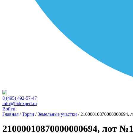
8 (495) 492-57-47
info@bidexpert.ru
Войти
Главная
/
Торги
/
Земельные участки
/
21000010870000000694, 
21000010870000000694, лот №