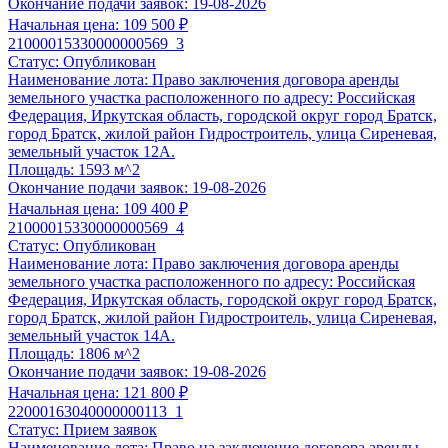
Окончание подачи заявок:
19-08-2026
По 44-ФЗ, 178-ФЗ, 127-ФЗ, 229-ФЗ, коммерческая недвижимос
Начальная цена:
109 500 ₽
15 900 ₽
21000015330000000569_3
Статус:
Опубликован
Анализ документации по торгам по реализации имущества,
Наименование лота:
Право заключения договора аренды
земельного участка расположенного по адресу: Российская
соответствии с ФЗ №178-ФЗ, 26-ПП, 570-ПП, 769-ПП и пр
Федерация, Иркутская область, городской округ город Братск,
Формирование списка документов, необходимых для подг
город Братск, жилой район Гидростроитель, улица Сиреневая,
Подготовка заявки в течение
6 часов
после предоставлен
земельный участок 12А.
Клиентом;
Площадь:
1593 м^2
Проверка на соответствие представленных документов.
Окончание подачи заявок:
19-08-2026
Начальная цена:
109 400 ₽
Выбрать услугу
21000015330000000569_4
Статус:
Опубликован
Наименование лота:
Право заключения договора аренды
земельного участка расположенного по адресу: Российская
Федерация, Иркутская область, городской округ город Братск,
город Братск, жилой район Гидростроитель, улица Сиреневая,
земельный участок 14А.
Площадь:
1806 м^2
Окончание подачи заявок:
19-08-2026
Начальная цена:
121 800 ₽
22000163040000000113_1
Статус:
Прием заявок
Наименование лота:
Право на заключение договора аренды