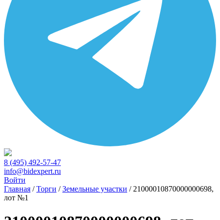
8 (495) 492-57-47
info@bidexpert.ru
Войти
Главная
/
Торги
/
Земельные участки
/
21000010870000000698,
лот №1