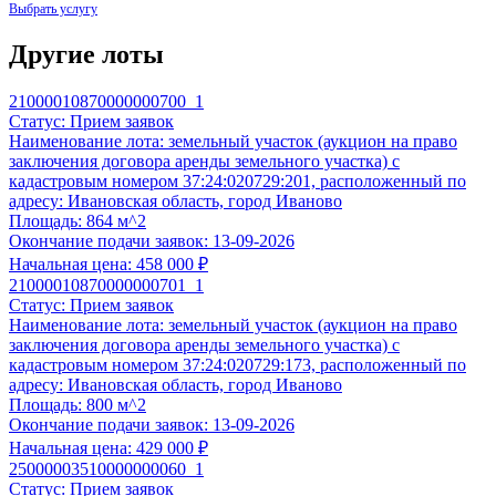
Другие лоты
21000010870000000700_1
Статус:
Прием заявок
Наименование лота:
земельный участок (аукцион на право
заключения договора аренды земельного участка) с
Экспертиза заявки
кадастровым номером 37:24:020729:201, расположенный по
адресу: Ивановская область, город Иваново
По 44-ФЗ, 223-ФЗ, 178-ФЗ, 127-ФЗ, 229-ФЗ, коммерческая нед
Площадь:
864 м^2
12 900 ₽
Окончание подачи заявок:
13-09-2026
Начальная цена:
458 000 ₽
Корректность оформления всех требуемых документов;
21000010870000000701_1
Полнота заполнения сведений в формах;
Статус:
Прием заявок
Контроль предоставления всех необходимых документов;
Наименование лота:
земельный участок (аукцион на право
Соответствие Вашей заявки квалификационным и технич
заключения договора аренды земельного участка) с
Готовность:
48 часов
с момента обращения.
кадастровым номером 37:24:020729:173, расположенный по
адресу: Ивановская область, город Иваново
Выбрать услугу
Площадь:
800 м^2
Подготовка заявки
Окончание подачи заявок:
13-09-2026
По 44-ФЗ, 178-ФЗ, 127-ФЗ, 229-ФЗ, коммерческая недвижимос
Начальная цена:
429 000 ₽
11 900 ₽
25000003510000000060_1
Статус:
Прием заявок