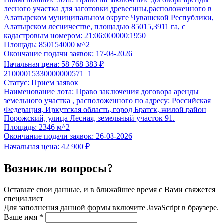
лесного участка для заготовки древесины,расположенного в
Алатырском муниципальном округе Чувашской Республики,
Алатырском лесничестве, площадью 85015,3911 га, с
кадастровым номером: 21:06:000000:1950
Площадь:
850154000 м^2
Окончание подачи заявок:
17-08-2026
Начальная цена:
58 768 383 ₽
21000015330000000571_1
Статус:
Прием заявок
Наименование лота:
Право заключения договора аренды
земельного участка , расположенного по адресу: Российская
Федерация, Иркутская область, город Братск, жилой район
Порожский, улица Лесная, земельный участок 91.
Площадь:
2346 м^2
Окончание подачи заявок:
26-08-2026
Начальная цена:
42 900 ₽
Возникли вопросы?
Оставьте свои данные, и в ближайшее время с Вами свяжется
специалист
Для заполнения данной формы включите JavaScript в браузере.
Ваше имя
*