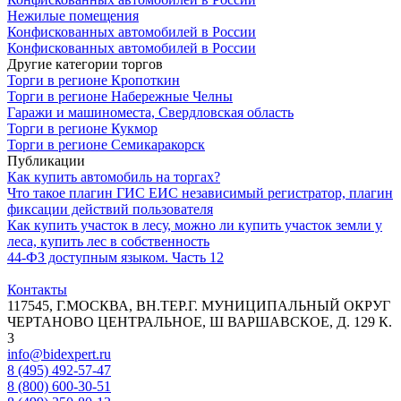
Нежилые помещения
Конфискованных автомобилей в России
Конфискованных автомобилей в России
Другие категории торгов
Торги в регионе Кропоткин
Торги в регионе Набережные Челны
Гаражи и машиноместа, Свердловская область
Торги в регионе Кукмор
Торги в регионе Семикаракорск
Публикации
Как купить автомобиль на торгах?
Что такое плагин ГИС ЕИС независимый регистратор, плагин
фиксации действий пользователя
Как купить участок в лесу, можно ли купить участок земли у
леса, купить лес в собственность
44‑ФЗ доступным языком. Часть 12
Контакты
117545, Г.МОСКВА, ВН.ТЕР.Г. МУНИЦИПАЛЬНЫЙ ОКРУГ
ЧЕРТАНОВО ЦЕНТРАЛЬНОЕ, Ш ВАРШАВСКОЕ, Д. 129 К.
3
info@bidexpert.ru
8 (495) 492-57-47
8 (800) 600-30-51