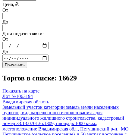
Цена, ₽:
От
До
Дата подачи заявки:
От
До
Применить
Торгов в списке: 16629
Показать на карте
Лот №1063194
Владимирская область
Земельный участок категории земель земли населенных
пунктов, вид разрешенного использования - для
индивидуального жилищного строительства, кадастровый
номер 33:13:070136:1309, площадь 1000 кв.м.,
местоположение Владимирская обл., Петушинский р-н., МО
Петушинское (сельское поселение), в 50 метрах восточнее д.