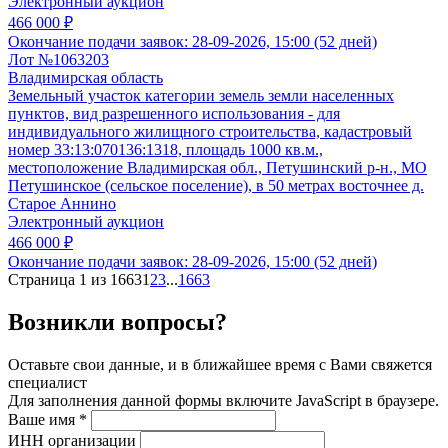
Электронный аукцион
466 000 ₽
Окончание подачи заявок:
28-09-2026, 15:00 (52 дней)
Лот №1063203
Владимирская область
Земельный участок категории земель земли населенных
пунктов, вид разрешенного использования - для
индивидуального жилищного строительства, кадастровый
номер 33:13:070136:1318, площадь 1000 кв.м.,
местоположение Владимирская обл., Петушинский р-н., МО
Петушинское (сельское поселение), в 50 метрах восточнее д.
Старое Аннино
Электронный аукцион
466 000 ₽
Окончание подачи заявок:
28-09-2026, 15:00 (52 дней)
Страница 1 из 1663
1
2
3
...
1663
Возникли вопросы?
Оставьте свои данные, и в ближайшее время с Вами свяжется
специалист
Для заполнения данной формы включите JavaScript в браузере.
Ваше имя
*
ИНН организации