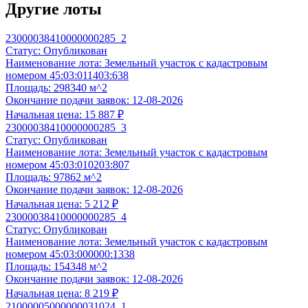
Другие лоты
23000038410000000285_2
Статус:
Опубликован
Наименование лота:
Земельный участок с кадастровым
номером 45:03:011403:638
Экспертиза заявки
Площадь:
298340 м^2
По 44-ФЗ, 223-ФЗ, 178-ФЗ, 127-ФЗ, 229-ФЗ, коммерческая нед
Окончание подачи заявок:
12-08-2026
12 900 ₽
Начальная цена:
15 887 ₽
23000038410000000285_3
Корректность оформления всех требуемых документов;
Статус:
Опубликован
Полнота заполнения сведений в формах;
Наименование лота:
Земельный участок с кадастровым
Контроль предоставления всех необходимых документов;
номером 45:03:010203:807
Соответствие Вашей заявки квалификационным и технич
Площадь:
97862 м^2
Готовность:
48 часов
с момента обращения.
Окончание подачи заявок:
12-08-2026
Начальная цена:
5 212 ₽
Выбрать услугу
23000038410000000285_4
Подготовка заявки
Статус:
Опубликован
По 44-ФЗ, 178-ФЗ, 127-ФЗ, 229-ФЗ, коммерческая недвижимос
Наименование лота:
Земельный участок с кадастровым
номером 45:03:000000:1338
11 900 ₽
Площадь:
154348 м^2
Окончание подачи заявок:
12-08-2026
Анализ документации по торгам по реализации имущества,
Начальная цена:
8 219 ₽
соответствии с ФЗ №178-ФЗ, 26-ПП, 570-ПП, 769-ПП и пр
21000005000000031024_1