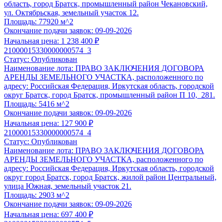
область, город Братск, промышленный район Чекановский,
ул. Октябрьская, земельный участок 12.
Анализ документации по торгам по реализации имущества,
Площадь:
77920 м^2
соответствии с ФЗ №178-ФЗ, 26-ПП, 570-ПП, 769-ПП и пр
Окончание подачи заявок:
09-09-2026
Формирование списка документов, необходимых для подг
Начальная цена:
1 238 400 ₽
Подготовка заявки в течение
6 часов
после предоставлен
21000015330000000574_3
Клиентом;
Статус:
Опубликован
Проверка на соответствие представленных документов.
Наименование лота:
ПРАВО ЗАКЛЮЧЕНИЯ ДОГОВОРА
АРЕНДЫ ЗЕМЕЛЬНОГО УЧАСТКА, расположенного по
Выбрать услугу
адресу: Российская Федерация, Иркутская область, городской
округ Братск, город Братск, промышленный район П 10, 281.
Площадь:
5416 м^2
Окончание подачи заявок:
09-09-2026
Начальная цена:
127 900 ₽
21000015330000000574_4
Статус:
Опубликован
Наименование лота:
ПРАВО ЗАКЛЮЧЕНИЯ ДОГОВОРА
АРЕНДЫ ЗЕМЕЛЬНОГО УЧАСТКА, расположенного по
адресу: Российская Федерация, Иркутская область, городской
округ город Братск, город Братск, жилой район Центральный,
улица Южная, земельный участок 21.
Площадь:
2903 м^2
Окончание подачи заявок:
09-09-2026
Начальная цена:
697 400 ₽