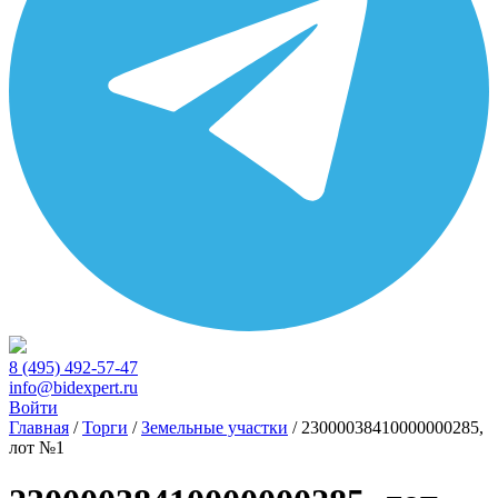
8 (495) 492-57-47
info@bidexpert.ru
Войти
Главная
/
Торги
/
Земельные участки
/
23000038410000000285,
лот №1