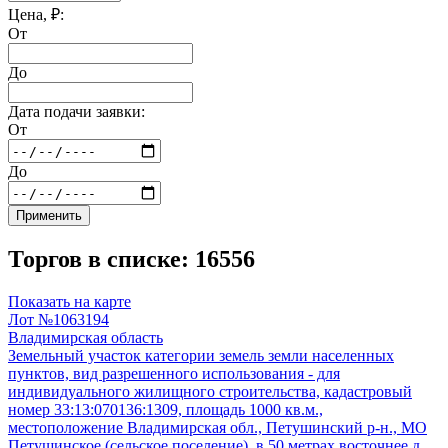
Цена, ₽:
От
До
Дата подачи заявки:
От
До
Применить
Торгов в списке: 16556
Показать на карте
Лот №1063194
Владимирская область
Земельный участок категории земель земли населенных
пунктов, вид разрешенного использования - для
индивидуального жилищного строительства, кадастровый
номер 33:13:070136:1309, площадь 1000 кв.м.,
местоположение Владимирская обл., Петушинский р-н., МО
Петушинское (сельское поселение), в 50 метрах восточнее д.