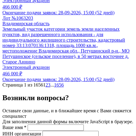
Электронный аукцион
466 000 ₽
Окончание подачи заявок:
28-09-2026, 15:00 (52 дней)
Лот №1063203
Владимирская область
Земельный участок категории земель земли населенных
пунктов, вид разрешенного использования - для
индивидуального жилищного строительства, кадастровый
номер 33:13:070136:1318, площадь 1000 кв.м.,
местоположение Владимирская обл., Петушинский р-н., МО
Петушинское (сельское поселение), в 50 метрах восточнее д.
Старое Аннино
Электронный аукцион
466 000 ₽
Окончание подачи заявок:
28-09-2026, 15:00 (52 дней)
Страница 1 из 1656
1
2
3
...
1656
Возникли вопросы?
Оставьте свои данные, и в ближайшее время с Вами свяжется
специалист
Для заполнения данной формы включите JavaScript в браузере.
Ваше имя
*
ИНН организации