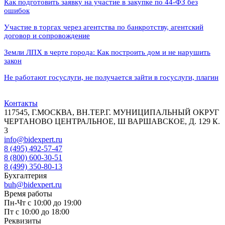
Как подготовить заявку на участие в закупке по 44-ФЗ без
ошибок
Участие в торгах через агентства по банкротству, агентский
договор и сопровождение
Земли ЛПХ в черте города: Как построить дом и не нарушить
закон
Не работают госуслуги, не получается зайти в госуслуги, плагин
Контакты
117545, Г.МОСКВА, ВН.ТЕР.Г. МУНИЦИПАЛЬНЫЙ ОКРУГ
ЧЕРТАНОВО ЦЕНТРАЛЬНОЕ, Ш ВАРШАВСКОЕ, Д. 129 К.
3
info@bidexpert.ru
8 (495) 492-57-47
8 (800) 600-30-51
8 (499) 350-80-13
Бухгалтерия
buh@bidexpert.ru
Время работы
Пн-Чт с 10:00 до 19:00
Пт с 10:00 до 18:00
Реквизиты