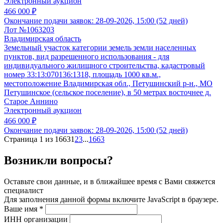
Электронный аукцион
466 000 ₽
Окончание подачи заявок:
28-09-2026, 15:00 (52 дней)
Лот №1063203
Владимирская область
Земельный участок категории земель земли населенных
пунктов, вид разрешенного использования - для
индивидуального жилищного строительства, кадастровый
номер 33:13:070136:1318, площадь 1000 кв.м.,
местоположение Владимирская обл., Петушинский р-н., МО
Петушинское (сельское поселение), в 50 метрах восточнее д.
Старое Аннино
Электронный аукцион
466 000 ₽
Окончание подачи заявок:
28-09-2026, 15:00 (52 дней)
Страница 1 из 1663
1
2
3
...
1663
Возникли вопросы?
Оставьте свои данные, и в ближайшее время с Вами свяжется
специалист
Для заполнения данной формы включите JavaScript в браузере.
Ваше имя
*
ИНН организации