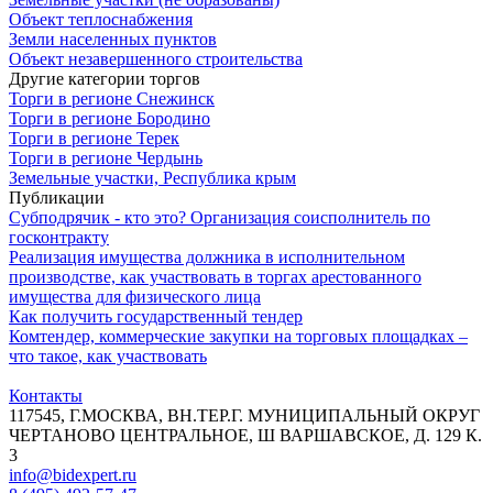
Объект теплоснабжения
Земли населенных пунктов
Объект незавершенного строительства
Другие категории торгов
Торги в регионе Снежинск
Торги в регионе Бородино
Торги в регионе Терек
Торги в регионе Чердынь
Земельные участки, Республика крым
Публикации
Субподрячик - кто это? Организация соисполнитель по
госконтракту
Реализация имущества должника в исполнительном
производстве, как участвовать в торгах арестованного
имущества для физического лица
Как получить государственный тендер
Комтендер, коммерческие закупки на торговых площадках –
что такое, как участвовать
Контакты
117545, Г.МОСКВА, ВН.ТЕР.Г. МУНИЦИПАЛЬНЫЙ ОКРУГ
ЧЕРТАНОВО ЦЕНТРАЛЬНОЕ, Ш ВАРШАВСКОЕ, Д. 129 К.
3
info@bidexpert.ru