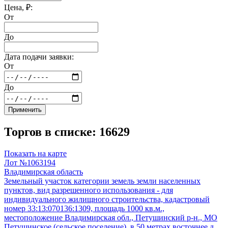
Цена, ₽:
От
До
Дата подачи заявки:
От
До
Применить
Торгов в списке: 16629
Показать на карте
Лот №1063194
Владимирская область
Земельный участок категории земель земли населенных
пунктов, вид разрешенного использования - для
индивидуального жилищного строительства, кадастровый
номер 33:13:070136:1309, площадь 1000 кв.м.,
местоположение Владимирская обл., Петушинский р-н., МО
Петушинское (сельское поселение), в 50 метрах восточнее д.