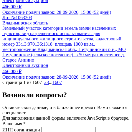
Электронный аукцион
466 000 ₽
Окончание подачи заявок:
28-09-2026, 15:00 (52 дней)
Лот №1063203
Владимирская область
Земельный участок категории земель земли населенных
пунктов, вид разрешенного использования - для
индивидуального жилищного строительства, кадастровый
номер 33:13:070136:1318, площадь 1000 кв.м.,
местоположение Владимирская обл., Петушинский р-н., МО
Петушинское (сельское поселение), в 50 метрах восточнее д.
Старое Аннино
Электронный аукцион
466 000 ₽
Окончание подачи заявок:
28-09-2026, 15:00 (52 дней)
Страница 1 из 1607
1
2
3
...
1607
Возникли вопросы?
Оставьте свои данные, и в ближайшее время с Вами свяжется
специалист
Для заполнения данной формы включите JavaScript в браузере.
Ваше имя
*
ИНН организации