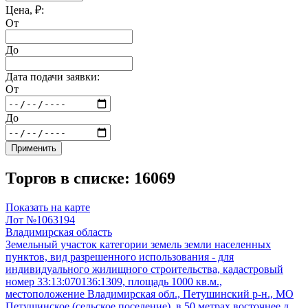
Цена, ₽:
От
До
Дата подачи заявки:
От
До
Применить
Торгов в списке: 16069
Показать на карте
Лот №1063194
Владимирская область
Земельный участок категории земель земли населенных
пунктов, вид разрешенного использования - для
индивидуального жилищного строительства, кадастровый
номер 33:13:070136:1309, площадь 1000 кв.м.,
местоположение Владимирская обл., Петушинский р-н., МО
Петушинское (сельское поселение), в 50 метрах восточнее д.