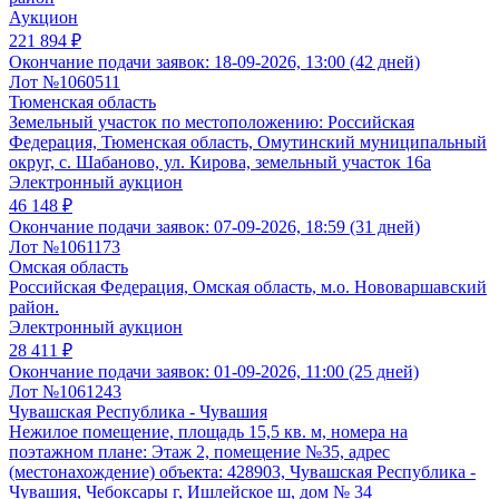
Аукцион
221 894 ₽
Окончание подачи заявок:
18-09-2026, 13:00 (42 дней)
Лот №1060511
Тюменская область
Земельный участок по местоположению: Российская
Федерация, Тюменская область, Омутинский муниципальный
округ, с. Шабаново, ул. Кирова, земельный участок 16а
Электронный аукцион
46 148 ₽
Окончание подачи заявок:
07-09-2026, 18:59 (31 дней)
Лот №1061173
Омская область
Российская Федерация, Омская область, м.о. Нововаршавский
район.
Электронный аукцион
28 411 ₽
Окончание подачи заявок:
01-09-2026, 11:00 (25 дней)
Лот №1061243
Чувашская Республика - Чувашия
Нежилое помещение, площадь 15,5 кв. м, номера на
поэтажном плане: Этаж 2, помещение №35, адрес
(местонахождение) объекта: 428903, Чувашская Республика -
Чувашия, Чебоксары г, Ишлейское ш, дом № 34