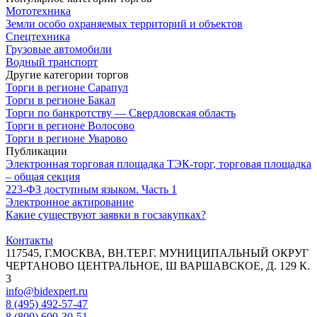
Мототехника
Земли особо охраняемых территорий и объектов
Спецтехника
Грузовые автомобили
Водный транспорт
Другие категории торгов
Торги в регионе Сарапул
Торги в регионе Бакал
Торги по банкротству — Свердловская область
Торги в регионе Волосово
Торги в регионе Уварово
Публикации
Электронная торговая площадка ТЭК-торг, торговая площадка
– общая секция
223-ФЗ доступным языком. Часть 1
Электронное актирование
Какие существуют заявки в госзакупках?
Контакты
117545, Г.МОСКВА, ВН.ТЕР.Г. МУНИЦИПАЛЬНЫЙ ОКРУГ
ЧЕРТАНОВО ЦЕНТРАЛЬНОЕ, Ш ВАРШАВСКОЕ, Д. 129 К.
3
info@bidexpert.ru
8 (495) 492-57-47
8 (800) 600-30-51