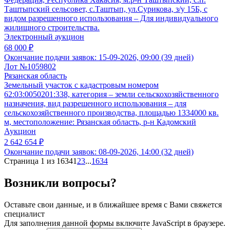
Таштыпский сельсовет, с.Таштып, ул.Сурикова, з/у 15Б, с
видом разрешенного использования – Для индивидуального
жилищного строительства.
Электронный аукцион
68 000 ₽
Окончание подачи заявок:
15-09-2026, 09:00 (39 дней)
Лот №1059802
Рязанская область
Земельный участок с кадастровым номером
62:03:0050201:338, категория – земли сельскохозяйственного
назначения, вид разрешенного использования – для
сельскохозяйственного производства, площадью 1334000 кв.
м, местоположение: Рязанская область, р-н Кадомский
Аукцион
2 642 654 ₽
Окончание подачи заявок:
08-09-2026, 14:00 (32 дней)
Страница 1 из 1634
1
2
3
...
1634
Возникли вопросы?
Оставьте свои данные, и в ближайшее время с Вами свяжется
специалист
Для заполнения данной формы включите JavaScript в браузере.