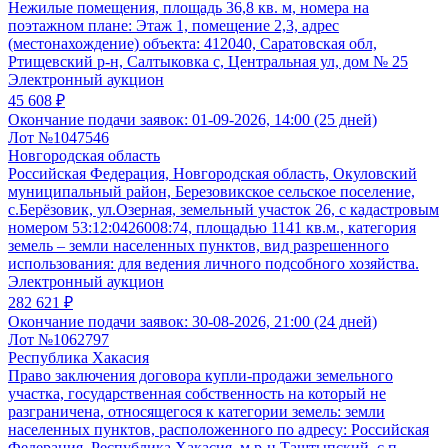
Нежилые помещения, площадь 36,8 кв. м, номера на
поэтажном плане: Этаж 1, помещение 2,3, адрес
(местонахождение) объекта: 412040, Саратовская обл,
Ртищевский р-н, Салтыковка с, Центральная ул, дом № 25
Электронный аукцион
45 608 ₽
Окончание подачи заявок:
01-09-2026, 14:00 (25 дней)
Лот №1047546
Новгородская область
Российская Федерация, Новгородская область, Окуловский
муниципальный район, Березовикское сельское поселение,
с.Берёзовик, ул.Озерная, земельный участок 26, с кадастровым
номером 53:12:0426008:74, площадью 1141 кв.м., категория
земель – земли населенных пунктов, вид разрешенного
использования: для ведения личного подсобного хозяйства.
Электронный аукцион
282 621 ₽
Окончание подачи заявок:
30-08-2026, 21:00 (24 дней)
Лот №1062797
Республика Хакасия
Право заключения договора купли-продажи земельного
участка, государственная собственность на который не
разграничена, относящегося к категории земель: земли
населенных пунктов, расположенного по адресу: Российская
Федерация, Республика Хакасия, м.р-н Таштыпский, с.п.