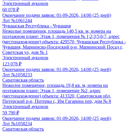
Электронный аукцион
60 078 ₽
Окончание подачи заявок:
01-09-2026, 14:00 (25 дней)
Лот №1061244
Чувашская Республика - Чувашия
Нежилые помещения, площадь 140,5 кв. м, номера на
поэтажном плане: Этаж 1, помещения № 1;2;3;5;6;7, адрес
(местонахождение) объекта: 429570, Чувашская Республика -
Чувашия, Мариинско-Посадский р-н, Мариинский Посад г,
Советская ул, дом № 1
Электронный аукцион
123 078 ₽
Окончание подачи заявок:
01-09-2026, 14:00 (25 дней)
Лот №1058233
Саратовская область
Нежилое помещение, площадь 19,8 кв. м, номера на
поэтажном плане: Этаж 1, помещение №2, адрес
(местонахождение) объекта: 413320, Саратовская обл,
Питерский р-н, Питерка с, Им Гагарина пер, дом № 8
Электронный аукцион
59 790 ₽
Окончание подачи заявок:
01-09-2026, 14:00 (25 дней)
Лот №1058234
Саратовская область