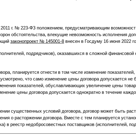
ля 2011 г. № 223-ФЗ положением, предусматривающим возможнос
сторон обстоятельства, влекущие невозможность исполнения дог
ющий 
законопроект № 145001-8
 внесен в Госдуму 16 июня 2022 г
олнителей, подрядчиков), оказавшихся в сложной финансовой с
вора, планируется отнести в том числе изменение показателей
усмотрено, что само изменение цены договора допускается не б
енения показателей, обуславливающих увеличение цены товара
енение цены договора допускается однократно в течение каждого
нении существенных условий договора, договор может быть раст
ния о расторжении договора. Вместе с тем планируется установ
а) в реестр недобросовестных поставщиков (исполнителей, под