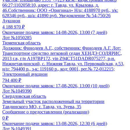
66:27:1102058:10, адрес: г. Тавда, ул. Крылова, д.
46.Собственник: ООО «Оригинал» Н/ц: 4188970 руб., з/к:
628346 руб., ш/а: 41890 руб. Уведомление № 54-750/26
Аукцион
4 188 970 ₽
Окончание подачи заявок:
14-08-2026, 13:00 (7 дней)
Лот №1050285
Тюменская область
Должник: Финодеев А.Г., собственник: Финодеев А.Г. Лот:
Транспортное средство легковой седан ХЕНДЭ СОЛЯРИС,
2013 г.в, г/н А197ВР172, vin Z94CT51DADR075277, р-н.
Нижнетавдинский, с. Нижняя Тавда, ул. Первомайская, д.53,
н/ц: 794400 р., з-к: 119160 р., код: 0001, рег.№ 72-012215;
Электронный аукцион
794 400 ₽
Окончание подачи заявок:
17-08-2026, 13:00 (10 дней)
Лот №1049390
Свердловская область
Земельный участок расположенный на территории
Тавдинского МО, г. Тавда, ул. Зуева, 35
Сообщение о предоставлении (реализации)
0 ₽
Окончание подачи заявок:
13-08-2026, 12:30 (6 дней)
Лот №1049391