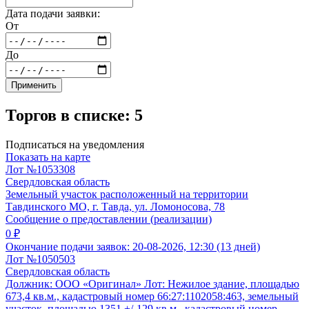
Дата подачи заявки:
От
До
Применить
Торгов в списке: 5
Подписаться на уведомления
Показать на карте
Лот №1053308
Свердловская область
Земельный участок расположенный на территории
Тавдинского МО, г. Тавда, ул. Ломоносова, 78
Сообщение о предоставлении (реализации)
0 ₽
Окончание подачи заявок:
20-08-2026, 12:30 (13 дней)
Лот №1050503
Свердловская область
Должник: ООО «Оригинал» Лот: Нежилое здание, площадью
673,4 кв.м., кадастровый номер 66:27:1102058:463, земельный
участок, площадью 1351 +/-129 кв.м., кадастровый номер