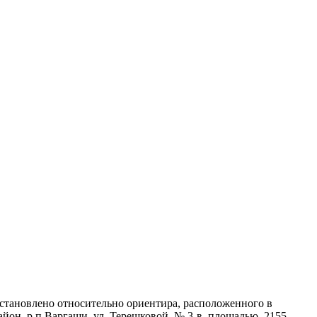
установлено относительно ориентира, расположенного в
айон, р.п.Варгаши, ул. Терешковой, № 3-в, площадью 2155