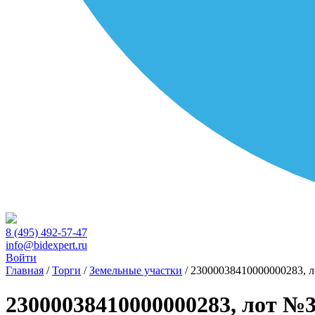
8 (495) 492-57-47
info@bidexpert.ru
Войти
Главная
/
Торги
/
Земельные участки
/
23000038410000000283, 
23000038410000000283, лот №