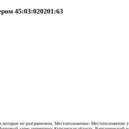
ром 45:03:020201:63
 на которые не разграничена. Местоположение: Местоположение 
Почтовый адрес ориентира: Курганская область, Варгашинский р