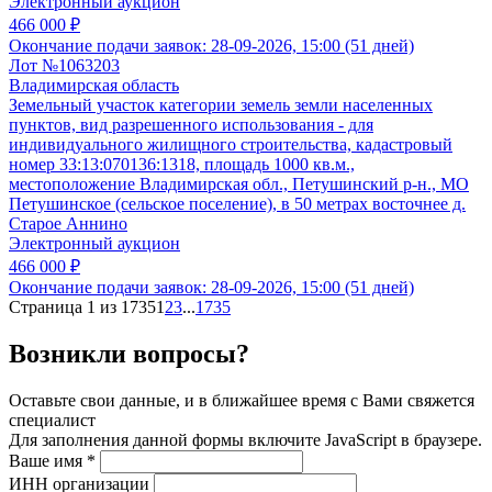
Электронный аукцион
466 000 ₽
Окончание подачи заявок:
28-09-2026, 15:00 (51 дней)
Лот №1063203
Владимирская область
Земельный участок категории земель земли населенных
пунктов, вид разрешенного использования - для
индивидуального жилищного строительства, кадастровый
номер 33:13:070136:1318, площадь 1000 кв.м.,
местоположение Владимирская обл., Петушинский р-н., МО
Петушинское (сельское поселение), в 50 метрах восточнее д.
Старое Аннино
Электронный аукцион
466 000 ₽
Окончание подачи заявок:
28-09-2026, 15:00 (51 дней)
Страница 1 из 1735
1
2
3
...
1735
Возникли вопросы?
Оставьте свои данные, и в ближайшее время с Вами свяжется
специалист
Для заполнения данной формы включите JavaScript в браузере.
Ваше имя
*
ИНН организации