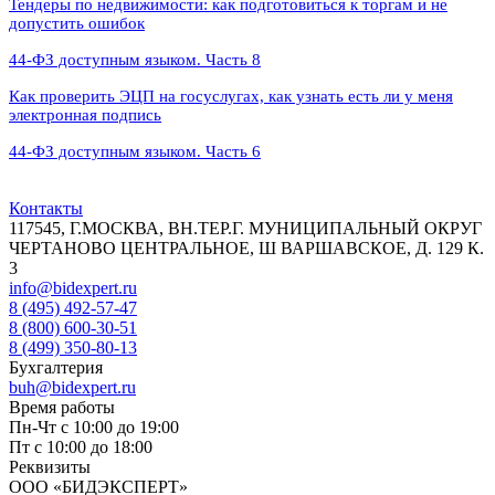
Тендеры по недвижимости: как подготовиться к торгам и не
допустить ошибок
44‑ФЗ доступным языком. Часть 8
Как проверить ЭЦП на госуслугах, как узнать есть ли у меня
электронная подпись
44‑ФЗ доступным языком. Часть 6
Контакты
117545, Г.МОСКВА, ВН.ТЕР.Г. МУНИЦИПАЛЬНЫЙ ОКРУГ
ЧЕРТАНОВО ЦЕНТРАЛЬНОЕ, Ш ВАРШАВСКОЕ, Д. 129 К.
3
info@bidexpert.ru
8 (495) 492-57-47
8 (800) 600-30-51
8 (499) 350-80-13
Бухгалтерия
buh@bidexpert.ru
Время работы
Пн-Чт с 10:00 до 19:00
Пт с 10:00 до 18:00
Реквизиты
ООО «БИДЭКСПЕРТ»