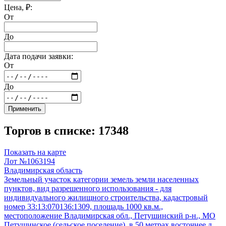
Цена, ₽:
От
До
Дата подачи заявки:
От
До
Применить
Торгов в списке: 17348
Показать на карте
Лот №1063194
Владимирская область
Земельный участок категории земель земли населенных
пунктов, вид разрешенного использования - для
индивидуального жилищного строительства, кадастровый
номер 33:13:070136:1309, площадь 1000 кв.м.,
местоположение Владимирская обл., Петушинский р-н., МО
Петушинское (сельское поселение), в 50 метрах восточнее д.