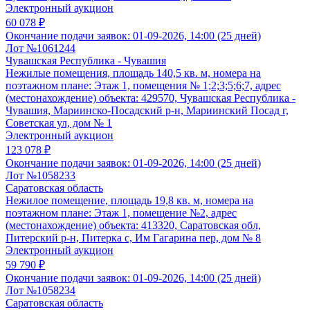
Электронный аукцион
60 078 ₽
Окончание подачи заявок:
01-09-2026, 14:00 (25 дней)
Лот №1061244
Чувашская Республика - Чувашия
Нежилые помещения, площадь 140,5 кв. м, номера на
поэтажном плане: Этаж 1, помещения № 1;2;3;5;6;7, адрес
(местонахождение) объекта: 429570, Чувашская Республика -
Чувашия, Мариинско-Посадский р-н, Мариинский Посад г,
Советская ул, дом № 1
Электронный аукцион
123 078 ₽
Окончание подачи заявок:
01-09-2026, 14:00 (25 дней)
Лот №1058233
Саратовская область
Нежилое помещение, площадь 19,8 кв. м, номера на
поэтажном плане: Этаж 1, помещение №2, адрес
(местонахождение) объекта: 413320, Саратовская обл,
Питерский р-н, Питерка с, Им Гагарина пер, дом № 8
Электронный аукцион
59 790 ₽
Окончание подачи заявок:
01-09-2026, 14:00 (25 дней)
Лот №1058234
Саратовская область