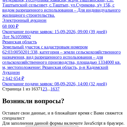
Таштыпский сельсовет, с.Таштып, ул.Сурикова, з/у 15Б, с
видом разрешенного использования – Для индивидуального
жилищного строительства.
Электронный аукцион
68 000 ₽
Окончание подачи заявок:
15-09-2026, 09:00 (39 дней)
Лот №1059802
Рязанская область
Земельный участок с кадастровым номером
62:03:0050201:338, категория – земли сельскохозяйственного
назначения, вид разрешенного использования – для
сельскохозяйственного производства, площадью 1334000 кв.
м, местоположение: Рязанская область, р-н Кадомский
Аукцион
2 642 654 ₽
Окончание подачи заявок:
08-09-2026, 14:00 (32 дней)
Страница 1 из 1637
1
2
3
...
1637
Возникли вопросы?
Оставьте свои данные, и в ближайшее время с Вами свяжется
специалист
Для заполнения данной формы включите JavaScript в браузере.