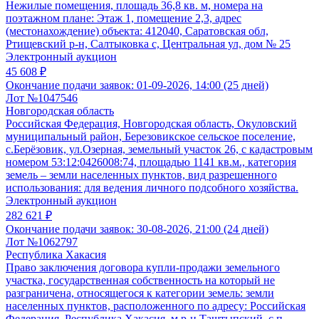
Нежилые помещения, площадь 36,8 кв. м, номера на
поэтажном плане: Этаж 1, помещение 2,3, адрес
(местонахождение) объекта: 412040, Саратовская обл,
Ртищевский р-н, Салтыковка с, Центральная ул, дом № 25
Электронный аукцион
45 608 ₽
Окончание подачи заявок:
01-09-2026, 14:00 (25 дней)
Лот №1047546
Новгородская область
Российская Федерация, Новгородская область, Окуловский
муниципальный район, Березовикское сельское поселение,
с.Берёзовик, ул.Озерная, земельный участок 26, с кадастровым
номером 53:12:0426008:74, площадью 1141 кв.м., категория
земель – земли населенных пунктов, вид разрешенного
использования: для ведения личного подсобного хозяйства.
Электронный аукцион
282 621 ₽
Окончание подачи заявок:
30-08-2026, 21:00 (24 дней)
Лот №1062797
Республика Хакасия
Право заключения договора купли-продажи земельного
участка, государственная собственность на который не
разграничена, относящегося к категории земель: земли
населенных пунктов, расположенного по адресу: Российская
Федерация, Республика Хакасия, м.р-н Таштыпский, с.п.