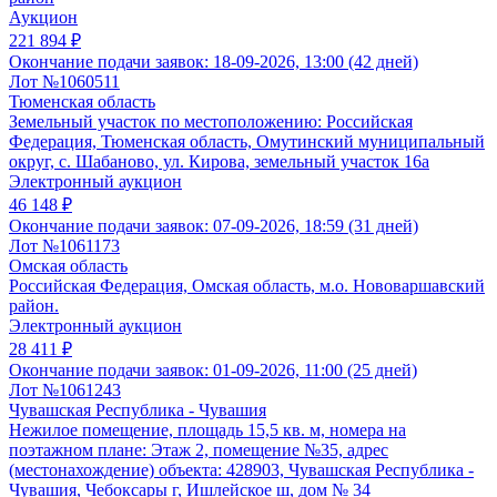
Аукцион
221 894 ₽
Окончание подачи заявок:
18-09-2026, 13:00 (42 дней)
Лот №1060511
Тюменская область
Земельный участок по местоположению: Российская
Федерация, Тюменская область, Омутинский муниципальный
округ, с. Шабаново, ул. Кирова, земельный участок 16а
Электронный аукцион
46 148 ₽
Окончание подачи заявок:
07-09-2026, 18:59 (31 дней)
Лот №1061173
Омская область
Российская Федерация, Омская область, м.о. Нововаршавский
район.
Электронный аукцион
28 411 ₽
Окончание подачи заявок:
01-09-2026, 11:00 (25 дней)
Лот №1061243
Чувашская Республика - Чувашия
Нежилое помещение, площадь 15,5 кв. м, номера на
поэтажном плане: Этаж 2, помещение №35, адрес
(местонахождение) объекта: 428903, Чувашская Республика -
Чувашия, Чебоксары г, Ишлейское ш, дом № 34