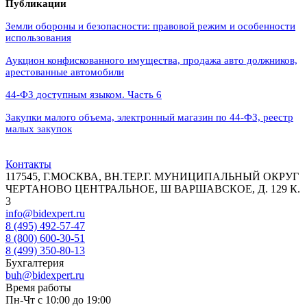
Публикации
Земли обороны и безопасности: правовой режим и особенности
использования
Аукцион конфискованного имущества, продажа авто должников,
арестованные автомобили
44‑ФЗ доступным языком. Часть 6
Закупки малого объема, электронный магазин по 44-ФЗ, реестр
малых закупок
Контакты
117545, Г.МОСКВА, ВН.ТЕР.Г. МУНИЦИПАЛЬНЫЙ ОКРУГ
ЧЕРТАНОВО ЦЕНТРАЛЬНОЕ, Ш ВАРШАВСКОЕ, Д. 129 К.
3
info@bidexpert.ru
8 (495) 492-57-47
8 (800) 600-30-51
8 (499) 350-80-13
Бухгалтерия
buh@bidexpert.ru
Время работы
Пн-Чт с 10:00 до 19:00