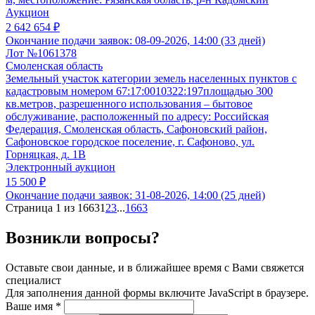
Аукцион
2 642 654 ₽
Окончание подачи заявок:
08-09-2026, 14:00 (33 дней)
Лот №1061378
Смоленская область
Земельный участок категории земель населенных пунктов с
кадастровым номером 67:17:0010322:197площадью 300
кв.метров, разрешенного использования – бытовое
обслуживание, расположенный по адресу: Российская
Федерация, Смоленская область, Сафоновский район,
Сафоновское городское поселение, г. Сафоново, ул.
Горняцкая, д. 1В
Электронный аукцион
15 500 ₽
Окончание подачи заявок:
31-08-2026, 14:00 (25 дней)
Страница 1 из 1663
1
2
3
...
1663
Возникли вопросы?
Оставьте свои данные, и в ближайшее время с Вами свяжется
специалист
Для заполнения данной формы включите JavaScript в браузере.
Ваше имя
*