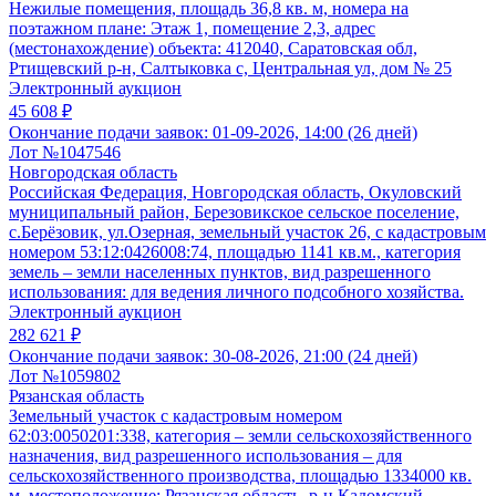
Нежилые помещения, площадь 36,8 кв. м, номера на
поэтажном плане: Этаж 1, помещение 2,3, адрес
(местонахождение) объекта: 412040, Саратовская обл,
Ртищевский р-н, Салтыковка с, Центральная ул, дом № 25
Электронный аукцион
45 608 ₽
Окончание подачи заявок:
01-09-2026, 14:00 (26 дней)
Лот №1047546
Новгородская область
Российская Федерация, Новгородская область, Окуловский
муниципальный район, Березовикское сельское поселение,
с.Берёзовик, ул.Озерная, земельный участок 26, с кадастровым
номером 53:12:0426008:74, площадью 1141 кв.м., категория
земель – земли населенных пунктов, вид разрешенного
использования: для ведения личного подсобного хозяйства.
Электронный аукцион
282 621 ₽
Окончание подачи заявок:
30-08-2026, 21:00 (24 дней)
Лот №1059802
Рязанская область
Земельный участок с кадастровым номером
62:03:0050201:338, категория – земли сельскохозяйственного
назначения, вид разрешенного использования – для
сельскохозяйственного производства, площадью 1334000 кв.
м, местоположение: Рязанская область, р-н Кадомский