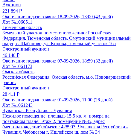
Аукцион
221 894 ₽
Окончание подачи заявок:
18-09-2026, 13:00 (43 дней)
Лот №1060511
Тюменская область
Земельный участок по местоположению: Российская
Федерация, Тюменская область, Омутинский муниципальный
округ, с. Шабаново, ул. Кирова, земельный участок 16а
Электронный аукцион
46 148 ₽
Окончание подачи заявок:
07-09-2026, 18:59 (32 дней)
Лот №1061173
Омская область
Российская Федерация, Омская область, м.о. Нововаршавский
район.
Электронный аукцион
28 411 ₽
Окончание подачи заявок:
01-09-2026, 11:00 (26 дней)
Лот №1061243
Чувашская Республика - Чувашия
Нежилое помещение, площадь 15,5 кв. м, номера на
поэтажном плане: Этаж 2, помещение №35, адрес
(местонахождение) объекта: 428903, Чувашская Республика -
Чувашия, Чебоксары г, Ишлейское ш, дом № 34