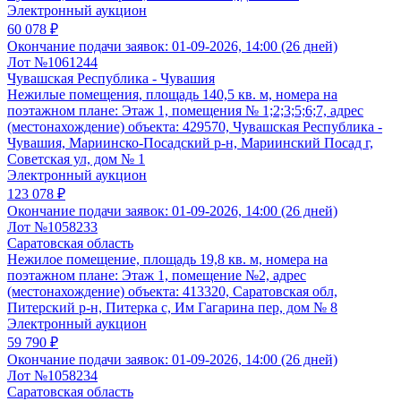
Электронный аукцион
60 078 ₽
Окончание подачи заявок:
01-09-2026, 14:00 (26 дней)
Лот №1061244
Чувашская Республика - Чувашия
Нежилые помещения, площадь 140,5 кв. м, номера на
поэтажном плане: Этаж 1, помещения № 1;2;3;5;6;7, адрес
(местонахождение) объекта: 429570, Чувашская Республика -
Чувашия, Мариинско-Посадский р-н, Мариинский Посад г,
Советская ул, дом № 1
Электронный аукцион
123 078 ₽
Окончание подачи заявок:
01-09-2026, 14:00 (26 дней)
Лот №1058233
Саратовская область
Нежилое помещение, площадь 19,8 кв. м, номера на
поэтажном плане: Этаж 1, помещение №2, адрес
(местонахождение) объекта: 413320, Саратовская обл,
Питерский р-н, Питерка с, Им Гагарина пер, дом № 8
Электронный аукцион
59 790 ₽
Окончание подачи заявок:
01-09-2026, 14:00 (26 дней)
Лот №1058234
Саратовская область