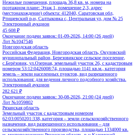
Нежилые помещения, площадь 36,8 кв. м, номера на
поэтажном плане: Этаж 1, помещение 2,3, адрес
(местонахождение) объекта: 412040, Саратовская обл,
Ртищевский р-н, Салтыковка с, Центральная ул, дом № 25
Электронный аукцион
45 608 ₽
Окончание подачи заявок:
01-09-2026, 14:00 (26 дней)
Лот №1047546
Новгородская область
Российская Федерация, Новгородская область, Окуловский
муниципальный район, Березовикское сельское поселение,
с.Берёзовик, ул.Озерная, земельный участок 26, с кадастровым
номером 53:12:0426008:74, площадью 1141 кв.м., категория
земель – земли населенных пунктов, вид разрешенного
использования: для ведения личного подсобного хозяйства.
Электронный аукцион
282 621 ₽
Окончание подачи заявок:
30-08-2026, 21:00 (24 дней)
Лот №1059802
Рязанская область
Земельный участок с кадастровым номером
62:03:0050201:338, категория – земли сельскохозяйственного
назначения, вид разрешенного использования – для
сельскохозяйственного производства, площадью 1334000 кв.
м, местоположение: Рязанская область, р-н Кадомский