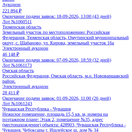
Аукцион
221 894 ₽
Окончание подачи заявок:
18-09-2026, 13:00 (43 дней)
Лот №1060511
Тюменская область
Земельный участок по местоположению: Российская
Федерация, Тюменская область, Омутинский муниципальный
округ, с. Шабаново, ул. Кирова, земельный участок 16а
Электронный аукцион
46 148 ₽
Окончание подачи заявок:
07-09-2026, 18:59 (32 дней)
Лот №1061173
Омская область
Российская Федерация, Омская область, м.о. Нововаршавский
район.
Электронный аукцион
28 411 ₽
Окончание подачи заявок:
01-09-2026, 11:00 (26 дней)
Лот №1061243
Чувашская Республика - Чувашия
Нежилое помещение, площадь 15,5 кв. м, номера на
поэтажном плане: Этаж 2, помещение №35, адрес
(местонахождение) объекта: 428903, Чувашская Республика -
Чувашия, Чебоксары г, Ишлейское ш, дом № 34