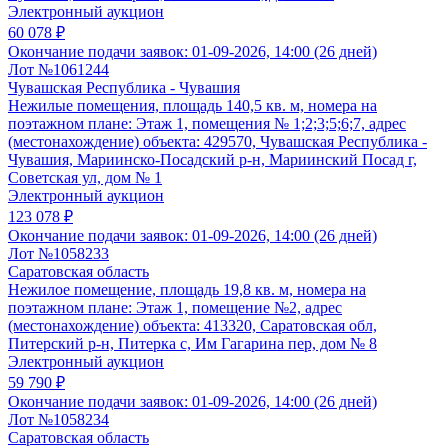
Электронный аукцион
60 078 ₽
Окончание подачи заявок:
01-09-2026, 14:00 (26 дней)
Лот №1061244
Чувашская Республика - Чувашия
Нежилые помещения, площадь 140,5 кв. м, номера на
поэтажном плане: Этаж 1, помещения № 1;2;3;5;6;7, адрес
(местонахождение) объекта: 429570, Чувашская Республика -
Чувашия, Мариинско-Посадский р-н, Мариинский Посад г,
Советская ул, дом № 1
Электронный аукцион
123 078 ₽
Окончание подачи заявок:
01-09-2026, 14:00 (26 дней)
Лот №1058233
Саратовская область
Нежилое помещение, площадь 19,8 кв. м, номера на
поэтажном плане: Этаж 1, помещение №2, адрес
(местонахождение) объекта: 413320, Саратовская обл,
Питерский р-н, Питерка с, Им Гагарина пер, дом № 8
Электронный аукцион
59 790 ₽
Окончание подачи заявок:
01-09-2026, 14:00 (26 дней)
Лот №1058234
Саратовская область