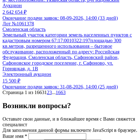
Аукцион
2 642 654 ₽
Окончание подачи заявок:
08-09-2026, 14:00 (33 дней)
Лот №1061378
Смоленская область
Земельный участок категории земель населенных пунктов с
кадастровым номером 67:17:0010322:197площадью 300
кв.метров, разрешенного использования – бытовое
обслуживание, расположенный по адресу: Российская
Федерация, Смоленская область, Сафоновский район,
Сафоновское городское поселение, г. Сафоново, ул.
Горняцкая, д. 1В
Электронный аукцион
15 500 ₽
Окончание подачи заявок:
31-08-2026, 14:00 (25 дней)
Страница 1 из 1663
1
2
3
...
1663
Возникли вопросы?
Оставьте свои данные, и в ближайшее время с Вами свяжется
специалист
Для заполнения данной формы включите JavaScript в браузере.
Ваше имя
*