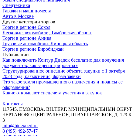
Спецтехника
Гаражи и машиноместа
Авто в Москве
Другие категории торгов
Торги в регионе Сокол
Легковые автомобили, Тамбовская область
Торги в регионе Анива
Грузовые автомобили, Липецкая область
Торги в регионе Биробиджан
Публикации
Как подключить Контур Диадок бесплатно для получения
документов, как зарегистрироваться
Структурированное описание объекта закупки с 1 октября
2023 года, разъяснения, форма заявки
Что такое земля промышленного назначения и нюансы ее
оформления?
Какие открывают спецсчета участники закупок
Контакты
117545, Г.МОСКВА, ВН.ТЕР.Г. МУНИЦИПАЛЬНЫЙ ОКРУГ
ЧЕРТАНОВО ЦЕНТРАЛЬНОЕ, Ш ВАРШАВСКОЕ, Д. 129 К.
3
info@bidexpert.ru
8 (495) 492-57-47