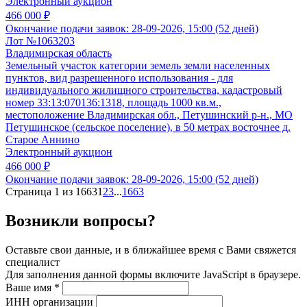
Электронный аукцион
466 000 ₽
Окончание подачи заявок:
28-09-2026, 15:00 (52 дней)
Лот №1063203
Владимирская область
Земельный участок категории земель земли населенных
пунктов, вид разрешенного использования - для
индивидуального жилищного строительства, кадастровый
номер 33:13:070136:1318, площадь 1000 кв.м.,
местоположение Владимирская обл., Петушинский р-н., МО
Петушинское (сельское поселение), в 50 метрах восточнее д.
Старое Аннино
Электронный аукцион
466 000 ₽
Окончание подачи заявок:
28-09-2026, 15:00 (52 дней)
Страница 1 из 1663
1
2
3
...
1663
Возникли вопросы?
Оставьте свои данные, и в ближайшее время с Вами свяжется
специалист
Для заполнения данной формы включите JavaScript в браузере.
Ваше имя
*
ИНН организации