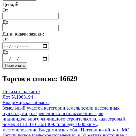
Цена, ₽:
От
До
Дата подачи заявки:
От
До
Применить
Торгов в списке: 16629
Показать на карте
Лот №1063194
Владимирская область
Земельный участок категории земель земли населенных
пунктов, вид разрешенного использования - для
индивидуального жилищного строительства, кадастровый
номер 33:13:070136:1309, площадь 1000 кв.м.,
местоположение Владимирская обл., Петушинский р-н., МО
Петушинское (сельское поселение), в 50 метрах восточнее д.